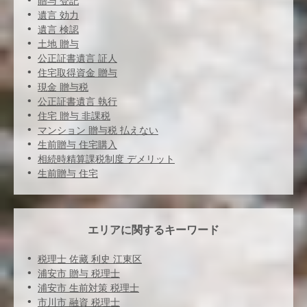
贈与 登記
遺言 効力
遺言 検認
土地 贈与
公正証書遺言 証人
住宅取得資金 贈与
現金 贈与税
公正証書遺言 執行
住宅 贈与 非課税
マンション 贈与税 払えない
生前贈与 住宅購入
相続時精算課税制度 デメリット
生前贈与 住宅
エリアに関するキーワード
税理士 佐藏 利史 江東区
浦安市 贈与 税理士
浦安市 生前対策 税理士
市川市 融資 税理士