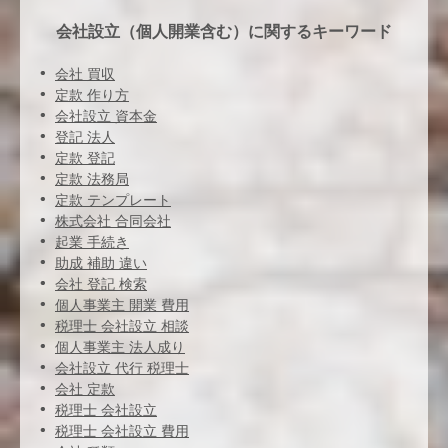
会社設立（個人開業含む）に関するキーワード
会社 買収
定款 作り方
会社設立 資本金
登記 法人
定款 登記
定款 法務局
定款 テンプレート
株式会社 合同会社
起業 手続き
助成 補助 違い
会社 登記 検索
個人事業主 開業 費用
税理士 会社設立 相談
個人事業主 法人成り
会社設立 代行 税理士
会社 定款
税理士 会社設立
税理士 会社設立 費用