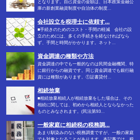
となります。自己資金の金額は、日本政策金融公
庫の新創業融資制度や自治体の制度...
会社設立を税理士に依頼す...
■手続きのためのコスト・手間の軽減 会社の設
立のためには、多くの手続きを経なければなら
ず、手間と時間がかかります。ネット...
資金調達の種類や方法
資金調達の中でも一般的なのは民間金融機関、特
に銀行からの融資です。同じ資金調達でも銀行融
資には種類があります。①証書貸付...
相続放棄
■相続放棄相続人が相続放棄をした場合は、その
相続に関しては、初めから相続人とならなかった
ものとみなされます。(民法第93...
一般家庭に相続税の税務調...
あまり馴染みのない税務調査ですが、一般の家庭
でも対象となることがあります。本記事では、税