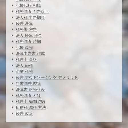
記帳代行 相場
税務調査 予告なし
法人税 申告期限
経理 決算
税務署 密告
法人 帳簿 税金
税務調査 時期
記帳 義務
決算申告書 作成
税理士 資格
法人 節税
企業 税務
経理 アウトソーシング デメリット
年末調整 控除
決算書 財務諸表
税務調査 とは
税理士 顧問契約
所得税 減税 方法
経理 改善