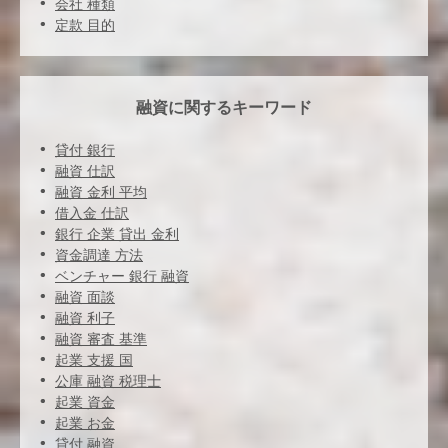
会社 種類
定款 目的
融資に関するキーワード
貸付 銀行
融資 仕訳
融資 金利 平均
借入金 仕訳
銀行 企業 貸出 金利
資金調達 方法
ベンチャー 銀行 融資
融資 面談
融資 利子
融資 審査 基準
起業 支援 国
公庫 融資 税理士
起業 資金
起業 お金
貸付 融資