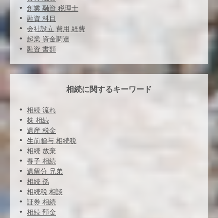
創業 融資 税理士
融資 科目
会社設立 費用 経費
起業 資金調達
融資 書類
相続に関するキーワード
相続 流れ
株 相続
遺産 税金
生前贈与 相続税
相続 放棄
養子 相続
遺留分 兄弟
相続 孫
相続税 相談
証券 相続
相続 預金