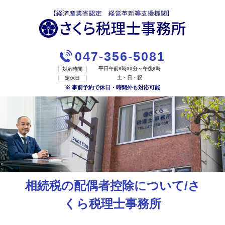
047-356-5081
平日午前9時30分～午後6時
対応時間
土・日・祝
定休日
※ 事前予約で休日・時間外も対応可能
相続税の配偶者控除について/さ
くら税理士事務所