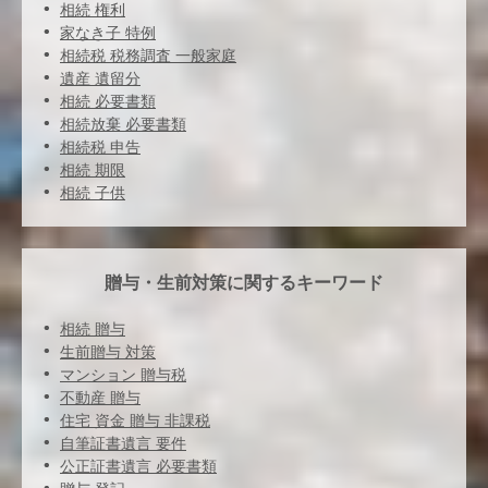
相続 権利
家なき子 特例
相続税 税務調査 一般家庭
遺産 遺留分
相続 必要書類
相続放棄 必要書類
相続税 申告
相続 期限
相続 子供
贈与・生前対策に関するキーワード
相続 贈与
生前贈与 対策
マンション 贈与税
不動産 贈与
住宅 資金 贈与 非課税
自筆証書遺言 要件
公正証書遺言 必要書類