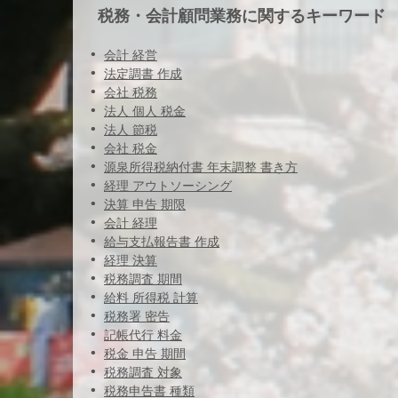
税務・会計顧問業務に関するキーワード
会計 経営
法定調書 作成
会社 税務
法人 個人 税金
法人 節税
会社 税金
源泉所得税納付書 年末調整 書き方
経理 アウトソーシング
決算 申告 期限
会計 経理
給与支払報告書 作成
経理 決算
税務調査 期間
給料 所得税 計算
税務署 密告
記帳代行 料金
税金 申告 期間
税務調査 対象
税務申告書 種類