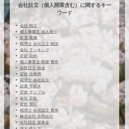
会社設立（個人開業含む）に関するキー
ワード
会社 独立
個人事業主 法人成り
起業 業種
税理士 会社設立 相談
会社 ランキング
定款 目的
個人事業主 開業 費用
会社設立 税金
定款 法務局
税理士 会社設立
起業 手続き
定款 サンプル
会社 定款
定款 登記
税理士 会社設立 費用
株式会社 合同会社
会社設立 資本金
法人 作り方