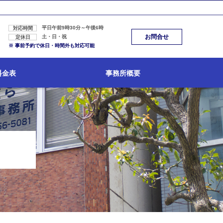
平日午前9時30分～午後6時
対応時間
お問合せ
土・日・祝
定休日
※ 事前予約で休日・時間外も対応可能
料金表
事務所概要