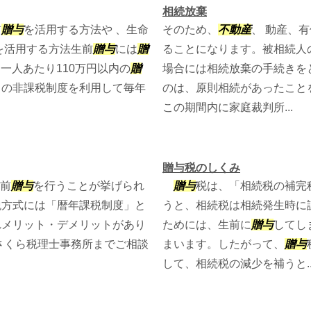
相続放棄
前
贈与
を活用する方法や 、生命
そのため、
不動産
、 動産、
を活用する方法生前
贈与
には
贈
ることになります。被相続人
に一人あたり110万円以内の
贈
場合には相続放棄の手続きを
この非課税制度を利用して毎年
のは、原則相続があったこと
この期間内に家庭裁判所...
贈与税のしくみ
生前
贈与
を行うことが挙げられ
贈与
税は、「相続税の補完
税方式には「暦年課税制度」と
うと、相続税は相続発生時に
れメリット・デメリットがあり
ためには、生前に
贈与
してし
さくら税理士事務所までご相談
まいます。したがって、
贈与
して、相続税の減少を補うと..