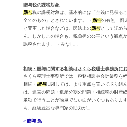
贈与税の課税対象
贈与
税の課税対象は、基本的には「金銭に見積る
全てのもの」とされています。 ・
贈与
の有無 例
と変更した場合などは、民法上の
贈与
として認め
ん。しかしこの場合も、税負担の公平という観点
課税されます。 ・みなし...
相続・贈与に関する相談はさくら税理士事務所に
さくら税理士事務所では、税務相談や会計業務を
相続・
贈与
に関しては、より重点を置いて取り組ん
は、遺言の問題・遺産分割の問題・相続税の財産
単独で行うことが簡単でない面がいくつもありま
も、経験豊富な専門家の助力が...
« 贈与 孫