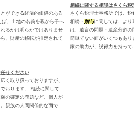
相続に関する相談はさくら税
ことができる経済的価値のある
さくら税理士事務所では、税
えば、土地の名義を親から子へ
相続・
贈与
に関しては、より
られるかは明らかではありませ
は、遺言の問題・遺産分割の
から、財産の移転が推定されて
簡単でない面がいくつもあり
家の助力が、説得力を持って..
お任せください
幅広く取り扱っておりますが、
でおります。 相続に関して
総額の確定の問題など、個人が
す。親族の人間関係的な面で