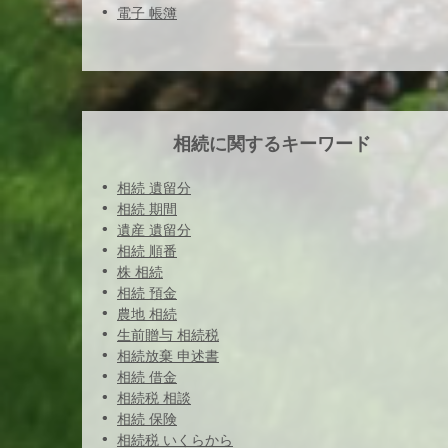
電子 帳簿
相続に関するキーワード
相続 遺留分
相続 期間
遺産 遺留分
相続 順番
株 相続
相続 預金
農地 相続
生前贈与 相続税
相続放棄 申述書
相続 借金
相続税 相談
相続 保険
相続税 いくらから