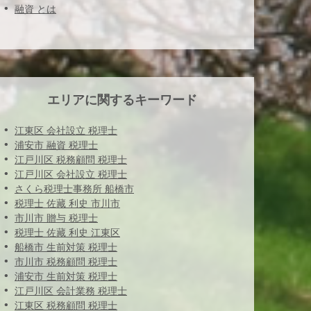
融資 とは
エリアに関するキーワード
江東区 会社設立 税理士
浦安市 融資 税理士
江戸川区 税務顧問 税理士
江戸川区 会社設立 税理士
さくら税理士事務所 船橋市
税理士 佐藏 利史 市川市
市川市 贈与 税理士
税理士 佐藏 利史 江東区
船橋市 生前対策 税理士
市川市 税務顧問 税理士
浦安市 生前対策 税理士
江戸川区 会計業務 税理士
江東区 税務顧問 税理士