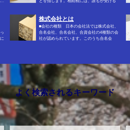
..
とを指します。相続税には、誰もが受ける
こ...
る.
株式会社とは
■会社の種類 日本の会社法では株式会社、
っ
合名会社、合名会社、合資会社の4種類の会
に
社が認められています。このうち合名会
社、...
会.
よく検索されるキーワード