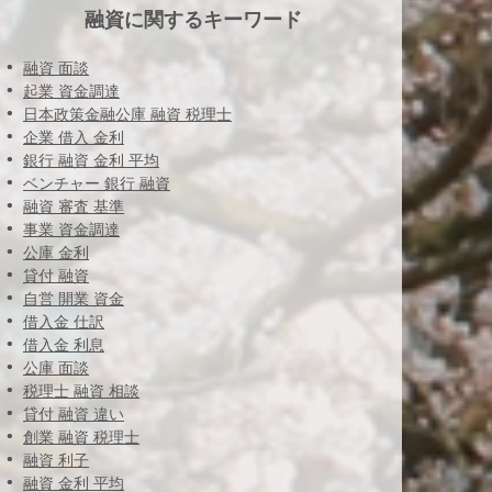
融資に関するキーワード
融資 面談
起業 資金調達
日本政策金融公庫 融資 税理士
企業 借入 金利
銀行 融資 金利 平均
ベンチャー 銀行 融資
融資 審査 基準
事業 資金調達
公庫 金利
貸付 融資
自営 開業 資金
借入金 仕訳
借入金 利息
公庫 面談
税理士 融資 相談
貸付 融資 違い
創業 融資 税理士
融資 利子
融資 金利 平均