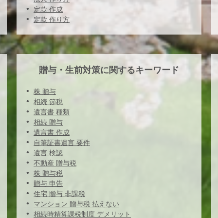
定款 作成
定款 作り方
贈与・生前対策に関するキーワード
株 贈与
相続 節税
遺言書 種類
相続 贈与
遺言書 作成
自筆証書遺言 要件
遺言 検認
不動産 贈与税
株 贈与税
贈与 申告
住宅 贈与 非課税
マンション 贈与税 払えない
相続時精算課税制度 デメリット