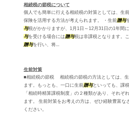
相続税の節税について
個人でも簡単に行える相続税の対策としては、生
保険を活用する方法が考えられます。 ・生前
贈与
与
税がかかりますが、1月1日～12月31日の1年間
与
を受ける場合には
贈与
税は非課税となります。
贈与
を行い、将...
生前対策
■相続税の節税 相続税の節税の方法としては、
ます。もっとも、一口に生前
贈与
といっても、課
「相続時精算課税制度」の２種類があり、それぞ
ます。 生前対策をお考えの方は、ぜひ経験豊富な
ください。