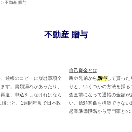
>
不動産 贈与
不動産 贈与
自己資金とは
書、通帳のコピーに履歴事項全
親や兄弟から
贈与
して貰った
ります。書類漏れがあったり、
りと、いくつかの方法を採る
、再度、申込をしなければなら
査直前になって通帳の金額が
に済むと、1週間程度で日本政
い、信頼関係を構築できない
起業準備段階から専門家との..