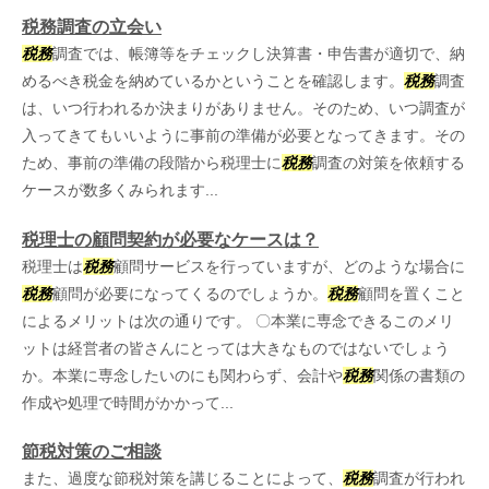
税務調査の立会い
税務
調査では、帳簿等をチェックし決算書・申告書が適切で、納
めるべき税金を納めているかということを確認します。
税務
調査
は、いつ行われるか決まりがありません。そのため、いつ調査が
入ってきてもいいように事前の準備が必要となってきます。その
ため、事前の準備の段階から税理士に
税務
調査の対策を依頼する
ケースが数多くみられます...
税理士の顧問契約が必要なケースは？
税理士は
税務
顧問サービスを行っていますが、どのような場合に
税務
顧問が必要になってくるのでしょうか。
税務
顧問を置くこと
によるメリットは次の通りです。 〇本業に専念できるこのメリ
ットは経営者の皆さんにとっては大きなものではないでしょう
か。本業に専念したいのにも関わらず、会計や
税務
関係の書類の
作成や処理で時間がかかって...
節税対策のご相談
また、過度な節税対策を講じることによって、
税務
調査が行われ