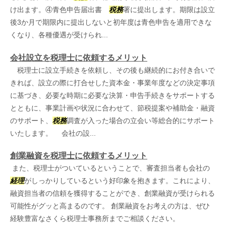
け出ます。④青色申告届出書
税務
署に提出します。期限は設立
後3か月で期限内に提出しないと初年度は青色申告を適用できな
くなり、各種優遇が受けられ...
会社設立を税理士に依頼するメリット
税理士に設立手続きを依頼し、その後も継続的にお付き合いで
きれば、設立の際に打合せした資本金・事業年度などの決定事項
に基づき、必要な時期に必要な決算・申告手続きをサポートする
とともに、事業計画や状況に合わせて、節税提案や補助金・融資
のサポート、
税務
調査が入った場合の立会い等総合的にサポート
いたします。 会社の設...
創業融資を税理士に依頼するメリット
また、税理士がついているということで、審査担当者も会社の
経理
がしっかりしているという好印象を抱きます。これにより、
融資担当者の信頼を獲得することができ、創業融資が受けられる
可能性がグッと高まるのです。 創業融資をお考えの方は、ぜひ
経験豊富なさくら税理士事務所までご相談ください。