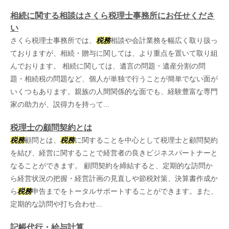
相続に関する相談はさくら税理士事務所にお任せくださ
い
さくら税理士事務所では、
税務
相談や会計業務を幅広く取り扱っ
ておりますが、相続・贈与に関しては、より重点を置いて取り組
んでおります。 相続に関しては、遺言の問題・遺産分割の問
題・相続税の問題など、個人が単独で行うことが簡単でない面が
いくつもあります。親族の人間関係的な面でも、経験豊富な専門
家の助力が、説得力を持って...
税理士の顧問契約とは
税務
顧問とは、
税務
に関することを中心として税理士と顧問契約
を結び、経営に関することで経営者の良きビジネスパートナーと
なることができます。 顧問契約を締結すると、定期的な訪問か
ら経営状況の把握・経営計画の見直しや節税対策、決算書作成か
ら
税務
申告までをトータルサポートすることができます。また、
定期的な訪問や打ち合わせ...
記帳代行・給与計算