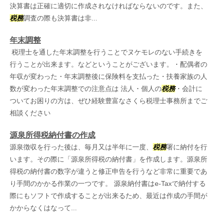
決算書は正確に適切に作成されなければならないのです。また、
税務
調査の際も決算書は非...
年末調整
税理士を通した年末調整を行うことでヌケモレのない手続きを
行うことが出来ます。などということがございます。・配偶者の
年収が変わった・年末調整後に保険料を支払った・扶養家族の人
数が変わった年末調整での注意点は 法人・個人の
税務
・会計に
ついてお困りの方は、ぜひ経験豊富なさくら税理士事務所までご
相談ください
源泉所得税納付書の作成
源泉徴収を行った後は、毎月又は半年に一度、
税務
署に納付を行
います。その際に「源泉所得税の納付書」を作成します。源泉所
得税の納付書の数字が違うと修正申告を行うなど非常に重要であ
り手間のかかる作業の一つです。 源泉納付書はe-Taxで納付する
際にもソフトで作成することが出来るため、最近は作成の手間が
かからなくはなって...