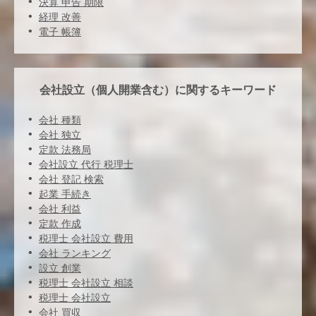
決算 申告 期限
経理 改善
電子 帳簿
会社設立（個人開業含む）に関するキーワード
会社 種類
会社 独立
定款 法務局
会社設立 代行 税理士
会社 登記 検索
起業 手続き
会社 利益
定款 作成
税理士 会社設立 費用
会社 ランキング
設立 創業
税理士 会社設立 相談
税理士 会社設立
会社 買収