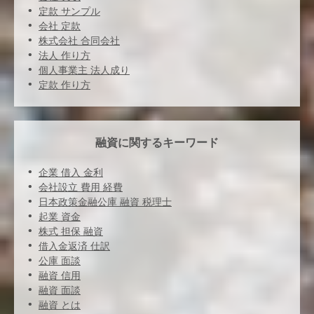
定款 サンプル
会社 定款
株式会社 合同会社
法人 作り方
個人事業主 法人成り
定款 作り方
融資に関するキーワード
企業 借入 金利
会社設立 費用 経費
日本政策金融公庫 融資 税理士
起業 資金
株式 担保 融資
借入金返済 仕訳
公庫 面談
融資 信用
融資 面談
融資 とは