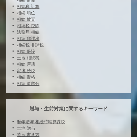
相続 借金
相続税 計算
相続 順位
相続 放棄
相続税 控除
法務局 相続
相続 非課税
相続税 非課税
相続 保険
土地 相続税
相続 戸籍
家 相続税
相続 資格
相続 遺留分
贈与・生前対策に関するキーワード
暦年贈与 相続時精算課税
土地 贈与
遺言 書き方