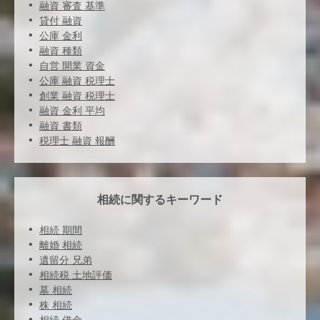
融資 審査 基準
貸付 融資
公庫 金利
融資 種類
自営 開業 資金
公庫 融資 税理士
創業 融資 税理士
融資 金利 平均
融資 書類
税理士 融資 報酬
相続に関するキーワード
相続 期間
離婚 相続
遺留分 兄弟
相続税 土地評価
墓 相続
株 相続