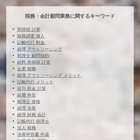
税務・会計顧問業務に関するキーワード
所得税 計算
税務調査 個人
記帳代行 料金
経理 アウトソーシング
税理士 顧問契約
給料 所得税 計算
企業 税務
経理 アウトソーシング メリット
記帳代行 メリット
給与 税金 計算
経費 申告
税理士 資格
経理 決算
経理 財務 会計
記帳代行 税理士
法人 税務
決算申告書 作成