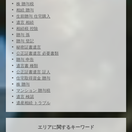
株 贈与税
相続 贈与
生前贈与 住宅購入
遺言 相続
相続税 控除
贈与 孫
贈与 登記
秘密証書遺言
公正証書遺言 必要書類
贈与 申告
遺言書 種類
公正証書遺言 証人
住宅取得資金 贈与
株 贈与
マンション 贈与税
遺言 検認
遺産相続 トラブル
エリアに関するキーワード