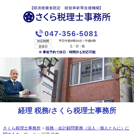
047-356-5081
平日午前9時30分～午後6時
対応時間
土・日・祝
定休日
※ 事前予約で休日・時間外も対応可能
経理 税務/さくら税理士事務所
さくら税理士事務所
>
税務・会計顧問業務（法人・個人ともに）に