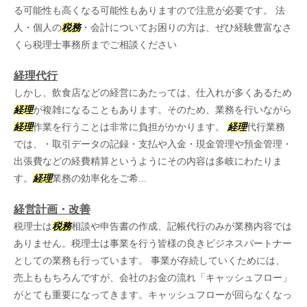
る可能性も高くなる可能性もありますので注意が必要です。 法
人・個人の
税務
・会計についてお困りの方は、ぜひ経験豊富なさ
くら税理士事務所までご相談ください
経理代行
しかし、飲食店などの経営にあたっては、仕入れが多くあるため
経理
が複雑になることもあります。そのため、業務を行いながら
経理
作業を行うことは非常に負担がかかります。
経理
代行業務
では、・取引データの記録・支払や入金・現金管理や預金管理・
出張費などの経費精算というようにその内容は多岐にわたりま
す。
経理
業務の効率化をご希...
経営計画・改善
税理士は
税務
相談や申告書の作成、記帳代行のみが業務内容では
ありません。税理士は事業を行う皆様の良きビジネスパートナー
としての業務も行っています。 事業が存続していくためには、
売上ももちろんですが、会社のお金の流れ「キャッシュフロー」
がとても重要になってきます。キャッシュフローが回らなくなっ