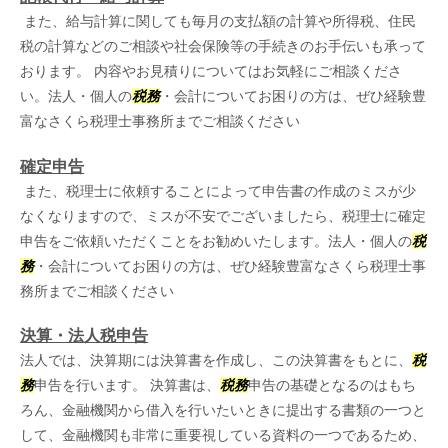
また、給与計算に関しても毎月の支払額の計算や所得税、住民
税の計算などのご相談や社会保険等の手続きのお手伝いも承って
おります。 内容やお見積りについてはお気軽にご相談くださ
い。法人・個人の
税務
・会計についてお困りの方は、ぜひ経験豊
富なさくら税理士事務所までご相談ください
確定申告
また、税理士に依頼することによって申告書の作成のミスが少
なくなりますので、ミスが不安でございましたら、税理士に確定
申告をご依頼いただくことをお勧めいたします。法人・個人の
税
務
・会計についてお困りの方は、ぜひ経験豊富なさくら税理士事
務所までご相談ください
決算・法人税申告
法人では、決算期には決算書を作成し、この決算書をもとに、
税
務
申告を行います。 決算書は、
税務
申告の基礎となるのはもち
ろん、金融機関から借入を行いたいときに提出する書類の一つと
して、金融機関も非常に重要視している資料の一つであるため、