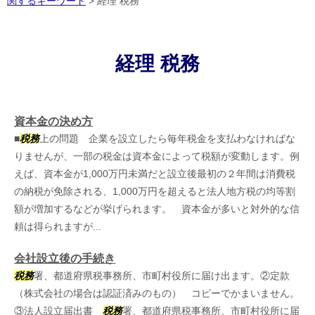
関するキーワード
>
経理 税務
経理 税務
資本金の決め方
■
税務
上の問題 企業を設立したら毎年税金を支払わなければな
りませんが、一部の税金は資本金によって税額が変動します。例
えば、資本金が1,000万円未満だと設立後最初の２年間は消費税
の納税が免除される、1,000万円を超えると法人地方税の均等割
額が増加するなどが挙げられます。 資本金が多いと対外的な信
頼は得られますが...
会社設立後の手続き
税務
署、都道府県税事務所、市町村役所に届け出ます。②定款
（株式会社の場合は認証済みのもの） コピーでかまいません。
③法人設立届出書
税務
署、都道府県税事務所、市町村役所に届