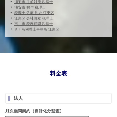
浦安市 生前対策 税理士
浦安市 贈与 税理士
税理士 佐藏 利史 江東区
江東区 会社設立 税理士
市川市 税務顧問 税理士
さくら税理士事務所 江東区
料金表
法人
月次顧問契約（自計化分監査）