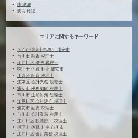
株 贈与
遺言 検認
エリアに関するキーワード
さくら税理士事務所 浦安市
市川市 融資 税理士
江戸川区 贈与 税理士
税理士 佐藏 利史 浦安市
江東区 融資 税理士
江東区 会計業務 税理士
浦安市 税務顧問 税理士
市川市 生前対策 税理士
江戸川区 会社設立 税理士
浦安市 融資 税理士
市川市 会計業務 税理士
江戸川区 税務顧問 税理士
税理士 佐藏 利史 市川市
江戸川区 会計業務 税理士