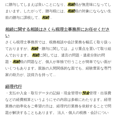
に贈与してしまえば良いことになり、
相続
税が無意味になってし
まいます。したがって、贈与税には、
相続
税の対象にならない生
前の贈与に課税して、
相続
...
相続に関する相談はさくら税理士事務所にお任せくださ
い
さくら税理士事務所では、税務相談や会計業務を幅広く取り扱っ
ておりますが、
相続
・贈与に関しては、より重点を置いて取り組
んでおります。
相続
に関しては、遺言の問題・遺産分割の問
題・
相続
税の問題など、個人が単独で行うことが簡単でない面が
いくつもあります。親族の人間関係的な面でも、経験豊富な専門
家の助力が、説得力を持って...
経理代行
・支払や入金・取引データの記録・現金管理や
預金
管理・出張費
などの経費精算というようにその内容は多岐にわたります。経理
業務の効率化をご希望の方は、経理代行業務を依頼することで問
題が解決することもあります。 法人・個人の税務・会計につい