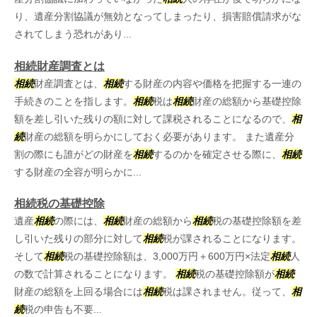
り、遺産分割協議が無効となってしまったり、損害賠償請求がな
されてしまう恐れがあり...
相続財産調査とは
相続
財産調査とは、
相続
する財産の内容や価格を把握する一連の
手続きのことを指します。
相続
税は
相続
財産の総額から基礎控除
額を差し引いた残りの額に対して課税されることになるので、
相
続
財産の総額を明らかにしておく必要があります。 また遺産分
割の際にも誰がどの財産を
相続
するのかを確定させる際に、
相続
する財産の全容が明らかに...
相続税の基礎控除
遺産
相続
の際には、
相続
財産の総額から
相続
税の基礎控除額を差
し引いた残りの部分に対して
相続
税が課されることになります。
そして
相続
税の基礎控除額は、3,000万円＋600万円×法定
相続
人
の数で計算されることになります。
相続
税の基礎控除額が
相続
財産の総額を上回る場合には
相続
税は課されません。従って、
相
続
税の申告も不要...