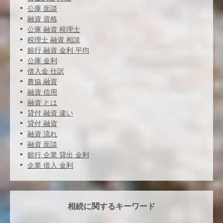
公庫 面談
融資 資格
公庫 融資 税理士
税理士 融資 相談
銀行 融資 金利 平均
公庫 金利
借入金 仕訳
農協 融資
融資 信用
融資 とは
貸付 融資 違い
貸付 融資
融資 流れ
融資 面談
銀行 企業 貸出 金利
企業 借入 金利
相続に関するキーワード