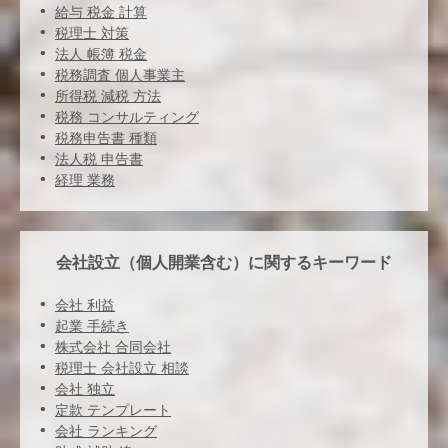
給与 税金 計算
税理士 対策
法人 帳簿 税金
税務調査 個人事業主
所得税 減税 方法
税務 コンサルティング
税務申告書 種類
法人税 申告書
経理 業務
会社設立（個人開業含む）に関するキーワード
会社 利益
起業 手続き
株式会社 合同会社
税理士 会社設立 相談
会社 独立
定款 テンプレート
会社 ランキング