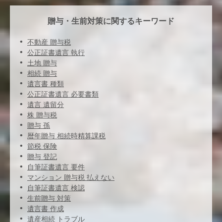
贈与・生前対策に関するキーワード
不動産 贈与税
公正証書遺言 執行
土地 贈与
相続 贈与
遺言書 種類
公正証書遺言 必要書類
遺言 遺留分
株 贈与税
贈与 孫
暦年贈与 相続時精算課税
節税 保険
贈与 登記
自筆証書遺言 要件
マンション 贈与税 払えない
自筆証書遺言 検認
生前贈与 対策
遺言書 作成
遺産相続 トラブル