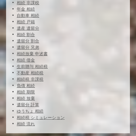
相続 非課税
年金 相続
自動車 相続
相続 戸籍
遺産 遺留分
相続 割合
遺留分 割合
遺留分 兄弟
相続放棄 申述書
相続 借金
生前贈与 相続税
不動産 相続税
相続税 非課税
負債 相続
相続 期限
相続 放棄
遺留分 計算
ゆうちょ 相続
相続税 シミュレーション
相続 流れ