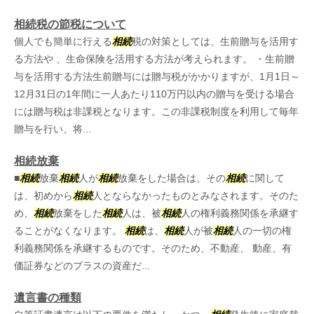
相続税の節税について
個人でも簡単に行える
相続
税の対策としては、生前贈与を活用す
る方法や 、生命保険を活用する方法が考えられます。 ・生前贈
与を活用する方法生前贈与には贈与税がかかりますが、1月1日～
12月31日の1年間に一人あたり110万円以内の贈与を受ける場合
には贈与税は非課税となります。この非課税制度を利用して毎年
贈与を行い、将...
相続放棄
■
相続
放棄
相続
人が
相続
放棄をした場合は、その
相続
に関して
は、初めから
相続
人とならなかったものとみなされます。そのた
め、
相続
放棄をした
相続
人は、被
相続
人の権利義務関係を承継す
ることがなくなります。
相続
は、
相続
人が被
相続
人の一切の権
利義務関係を承継するものです。そのため、不動産、 動産、有
価証券などのプラスの資産だ...
遺言書の種類