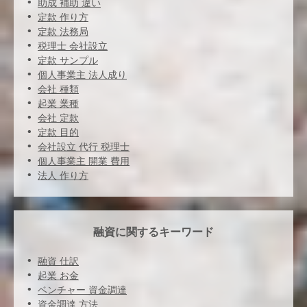
助成 補助 違い
定款 作り方
定款 法務局
税理士 会社設立
定款 サンプル
個人事業主 法人成り
会社 種類
起業 業種
会社 定款
定款 目的
会社設立 代行 税理士
個人事業主 開業 費用
法人 作り方
融資に関するキーワード
融資 仕訳
起業 お金
ベンチャー 資金調達
資金調達 方法