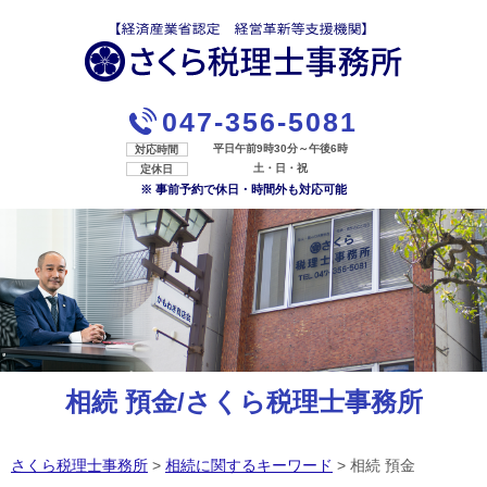
047-356-5081
平日午前9時30分～午後6時
対応時間
土・日・祝
定休日
※ 事前予約で休日・時間外も対応可能
相続 預金/さくら税理士事務所
さくら税理士事務所
>
相続に関するキーワード
>
相続 預金