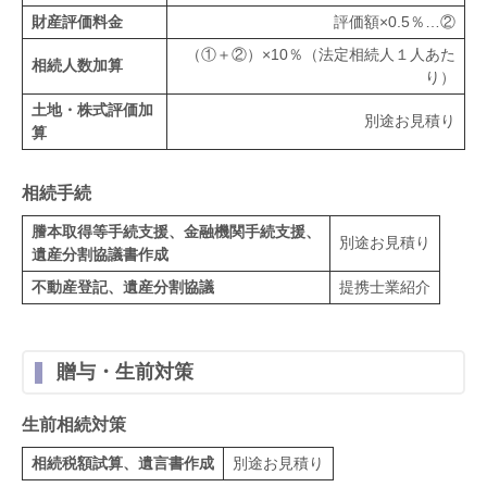
財産評価料金
評価額×0.5％…②
（①＋②）×10％（法定相続人１人あた
相続人数加算
り）
土地・株式評価加
別途お見積り
算
相続手続
謄本取得等手続支援、金融機関手続支援、
別途お見積り
遺産分割協議書作成
不動産登記、遺産分割協議
提携士業紹介
贈与・生前対策
生前相続対策
相続税額試算、遺言書作成
別途お見積り