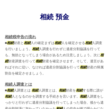
相続 預金
相続税申告の流れ
■
相続
財産と
相続
人の確定まずは
相続
人を確定させる
相続
人調査
を行いましょう。
相続
人調査を行わずに遺産分割協議を行って
も、無効となってしまう場合があるため注意しましょう。次に
相
続
財産調査を行って
相続
財産を確定させます。そして、遺言があ
ればそれに従い、なければ遺産分割協議を行って
相続
財産の帰属
割合を確定させましょう。
相続人調査とは
■
相続
人調査とは
相続
人調査とは、
相続
財産を
相続
する際に誰が
相続
人となるのかを調査する手続きを言います。
相続
人調査をし
っかりと行わずに遺産分割協議を行ってしまった場合、後から遺
産分割協議に加わっていなかった
相続
人の存在が後で明らかにな