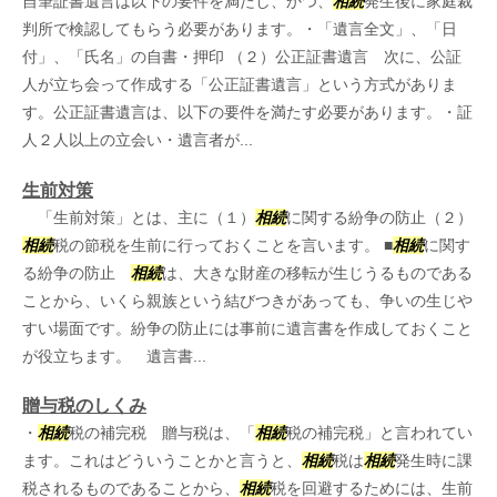
自筆証書遺言は以下の要件を満たし、かつ、
相続
発生後に家庭裁
判所で検認してもらう必要があります。・「遺言全文」、「日
付」、「氏名」の自書・押印 （２）公正証書遺言 次に、公証
人が立ち会って作成する「公正証書遺言」という方式がありま
す。公正証書遺言は、以下の要件を満たす必要があります。・証
人２人以上の立会い・遺言者が...
生前対策
「生前対策」とは、主に（１）
相続
に関する紛争の防止（２）
相続
税の節税を生前に行っておくことを言います。 ■
相続
に関す
る紛争の防止
相続
は、大きな財産の移転が生じうるものである
ことから、いくら親族という結びつきがあっても、争いの生じや
すい場面です。紛争の防止には事前に遺言書を作成しておくこと
が役立ちます。 遺言書...
贈与税のしくみ
・
相続
税の補完税 贈与税は、「
相続
税の補完税」と言われてい
ます。これはどういうことかと言うと、
相続
税は
相続
発生時に課
税されるものであることから、
相続
税を回避するためには、生前