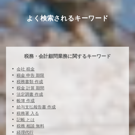
よく検索されるキーワード
税務・会計顧問業務に関するキーワード
会社 税金
税金 申告 期限
税務書類 作成
税金 計算 期間
法定調書 作成
帳簿 作成
給与支払報告書 作成
税務署 入る
記帳 とは
税務 相談 無料
経理代行