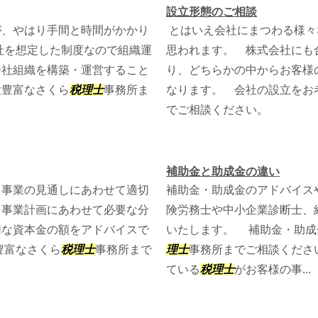
設立形態のご相談
、やはり手間と時間がかかり
とはいえ会社にまつわる様々
社を想定した制度なので組織運
思われます。 株式会社にも
会社組織を構築・運営すること
り、どちらかの中からお客様
験豊富なさくら
税理士
事務所ま
なります。 会社の設立をお
でご相談ください。
補助金と助成金の違い
事業の見通しにあわせて適切
補助金・助成金のアドバイス
、事業計画にあわせて必要な分
険労務士や中小企業診断士、
切な資本金の額をアドバイスで
いたします。 補助金・助成
豊富なさくら
税理士
事務所まで
理士
事務所までご相談くださ
ている
税理士
がお客様の事...