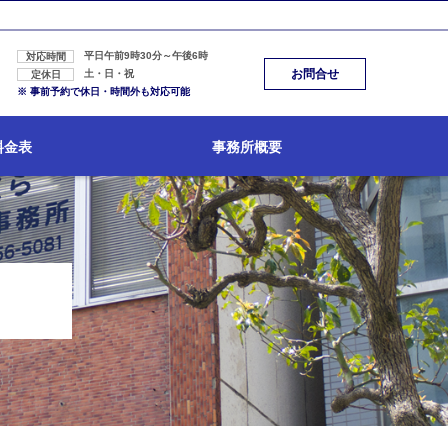
平日午前9時30分～午後6時
対応時間
お問合せ
土・日・祝
定休日
※ 事前予約で休日・時間外も対応可能
料金表
事務所概要