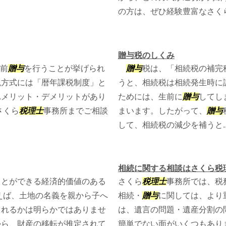
の方は、ぜひ経験豊富なさく
贈与税のしくみ
生前
贈与
を行うことが挙げられ
贈与
税は、「相続税の補完
税方式には「暦年課税制度」と
うと、相続税は相続発生時に
れメリット・デメリットがあり
ためには、生前に
贈与
してし
さくら
税理士
事務所までご相談
まいます。したがって、
贈与
して、相続税の減少を補うと..
相続に関する相談はさくら税
ことができる経済的価値のある
さくら
税理士
事務所では、税
えば、土地の名義を親から子へ
相続・
贈与
に関しては、より
られるかは明らかではありませ
は、遺言の問題・遺産分割の
から、財産の移転が推定されて
簡単でない面がいくつもあり