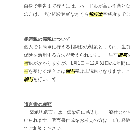
自身で申告まで行うには、ハードルが高い作業と
の方は、ぜひ経験豊富なさくら
税理士
事務所まで
相続税の節税について
個人でも簡単に行える相続税の対策としては、生
保険を活用する方法が考えられます。 ・生前
贈与
与
税がかかりますが、1月1日～12月31日の1年間
与
を受ける場合には
贈与
税は非課税となります。
贈与
を行い、将...
遺言書の種類
「隔絶地遺言」は、伝染病に感染し、一般社会か
いられます。遺言書作成をお考えの方は、ぜひ経
でご相談ください。