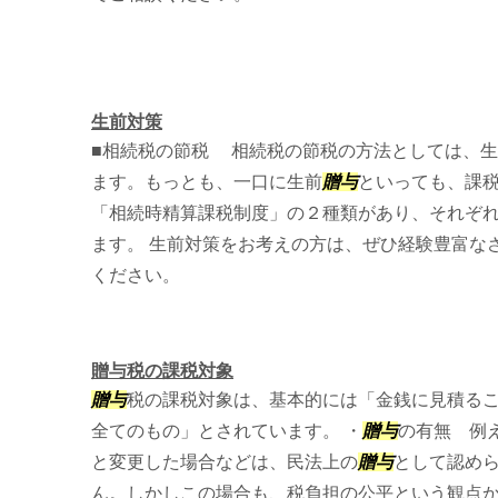
生前対策
■相続税の節税 相続税の節税の方法としては、
ます。もっとも、一口に生前
贈与
といっても、課
「相続時精算課税制度」の２種類があり、それぞ
ます。 生前対策をお考えの方は、ぜひ経験豊富な
ください。
贈与税の課税対象
贈与
税の課税対象は、基本的には「金銭に見積る
全てのもの」とされています。 ・
贈与
の有無 例
と変更した場合などは、民法上の
贈与
として認め
ん。しかしこの場合も、税負担の公平という観点