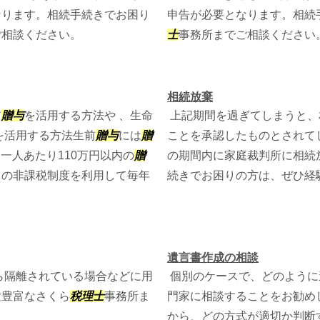
なります。相続手続きでお困り
申告が必要となります。相続
ご相談ください。
士
事務所までご相談ください
相続放棄
前
贈与
を活用する方法や 、生命
上記期間を過ぎてしまうと、
を活用する方法生前
贈与
には
贈
ことを承認したものとされて
に一人あたり110万円以内の
贈
の期間内に家庭裁判所に相続
この非課税制度を利用して毎年
続きでお困りの方は、ぜひ経
遺言書作成の相談
ら隔離されている場合などに用
個別のケースで、どのように
験豊富なさくら
税理士
事務所ま
門家に相談することをお勧め
から、どの方式が適切か判断