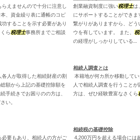
もらえませんので十分に注意し
創業融資制度に強い
税理士
は
謄本、資金繰り表に通帳のコピ
にサポートすることができま
成功することを示す必要があり
繋がりがありますから、どう
さくら
税理士
事務所までご相談
ウを有しています。 また、
税
の経理がしっかりしている...
相続人調査とは
人各人が取得した相続財産の割
本籍地が何カ所か移動してい
の総額から上記の基礎控除額を
人で相続人調査を行うことが
相続手続きでお困りのの方は、
方は、ぜひ経験豊富なさくら
ださい。
相続税の基礎控除
る必要もあり、相続人の方がご
4,200万円を超える場合に