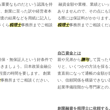
る重要なものだという認識を持
融資金額や業種、業績といっ
は、創業に至った訳や経営者本
ありませんので、その点にも
調査の結果などを用紙に記入し
る際には保証料がかかります
さくら
税理士
事務所までご相談
税理士
事務所までご相談くだ
自己資金とは
担保・無保証人という好条件で
親や兄弟から
贈与
して貰った
いきましょう。日本政策金融公
りと、いくつかの方法を採る
程度の時間を要します。 創業
査直前になって通帳の金額が
士
事務所までご相談ください。
い、信頼関係を構築できない
起業準備段階から専門家との..
創業融資を税理士に依頼する