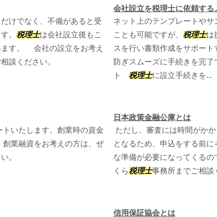
会社設立を税理士に依頼する
るだけでなく、不備があると受
ネット上のテンプレートやサ
ます。
税理士
は会社設立後もこ
ことも可能ですが、
税理士
は
います。 会社の設立をお考え
スを行い書類作成をサポート
ご相談ください。
防ぎスムーズに手続きを完了
ト
税理士
に設立手続きを...
日本政策金融公庫とは
ートいたします。創業時の資金
ただし、審査には時間がかか
 創業融資をお考えの方は、ぜ
となるため、申込をする前に
さい。
な準備が必要になってくるの
くら
税理士
事務所までご相談
信用保証協会とは