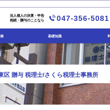
法人個人の決算・申告
047-356-5081
相続・贈与のことなら
業務
基礎知識
東区 贈与 税理士/さくら税理士事務所