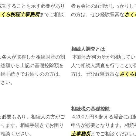
成功することを示す必要があり
者も会社の経理がしっかりし
さくら税理士事務所
までご相談
の方は、ぜひ経験豊富な
さく
相続人調査とは
人各人が取得した相続財産の割
本籍地が何カ所か移動してい
の総額から上記の基礎控除額を
人で相続人調査を行うことが
相続手続きでお困りのの方は、
方は、ぜひ経験豊富な
さくら
ださい。
相続税の基礎控除
る必要もあり、相続人の方がご
4,200万円を超える場合に
なります。相続手続きでお困り
申告が必要となります。相続
ご相談ください。
士事務所
までご相談ください