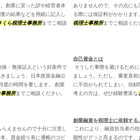
は、創業に至った訳や経営者本
ありませんので、その点にも
調査の結果などを用紙に記入し
る際には保証料がかかります
さくら税理士事務所
までご相談
税理士事務所
までご相談くだ
自己資金とは
担保・無保証人という好条件で
そうした事態を避けるために
いきましょう。日本政策金融公
ましょう。ただし、審査直前
程度の時間を要します。 創業
に不信がられてしまい、信頼
士事務所
までご相談ください。
考えの方は、ぜひ経験豊富な
創業融資を税理士に依頼する
もらえませんので十分に注意し
これにより、融資担当者の信
謄本、資金繰り表に通帳のコピ
能性がグッと高まるのです。