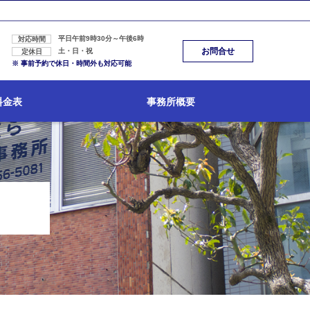
平日午前9時30分～午後6時
対応時間
お問合せ
土・日・祝
定休日
※ 事前予約で休日・時間外も対応可能
料金表
事務所概要