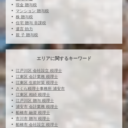
現金 贈与税
マンション 贈与税
株 贈与税
住宅 贈与 非課税
遺言 効力
親 子 贈与税
エリアに関するキーワード
江戸川区 会社設立 税理士
江東区 会計業務 税理士
江東区 生前対策 税理士
さくら税理士事務所 浦安市
江東区 相続 税理士
江戸川区 贈与 税理士
浦安市 会計業務 税理士
船橋市 融資 税理士
市川市 贈与 税理士
船橋市 会社設立 税理士