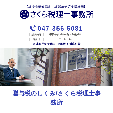
047-356-5081
平日午前9時30分～午後6時
対応時間
土・日・祝
定休日
※ 事前予約で休日・時間外も対応可能
贈与税のしくみ/さくら税理士事
務所