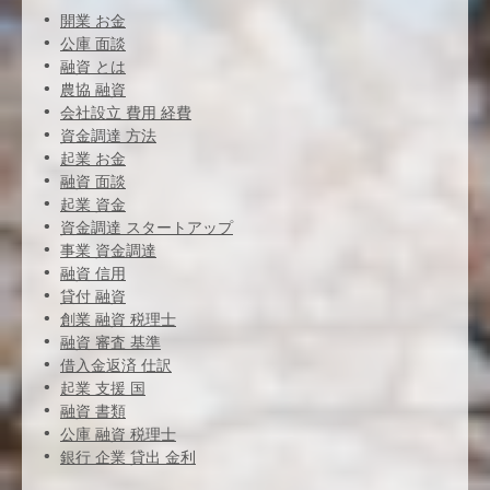
開業 お金
公庫 面談
融資 とは
農協 融資
会社設立 費用 経費
資金調達 方法
起業 お金
融資 面談
起業 資金
資金調達 スタートアップ
事業 資金調達
融資 信用
貸付 融資
創業 融資 税理士
融資 審査 基準
借入金返済 仕訳
起業 支援 国
融資 書類
公庫 融資 税理士
銀行 企業 貸出 金利