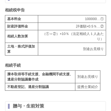
相続税申告
基本料金
100000…①
財産評価料金
評価額×0.5％…②
（①＋②）×10％（法定相続人１人あた
相続人数加算
り）
土地・株式評価加
別途お見積り
算
相続手続
謄本取得等手続支援、金融機関手続支援、
別途お見積り
遺産分割協議書作成
不動産登記、遺産分割協議
提携士業紹介
贈与・生前対策