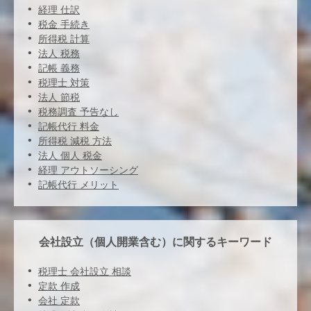
経理 仕訳
税金 手続き
所得税 計算
法人 税務
記帳 義務
税理士 対策
法人 節税
税務調査 予告なし
記帳代行 料金
所得税 減税 方法
法人 個人 税金
経理 アウトソーシング
記帳代行 メリット
会社設立（個人開業含む）に関するキーワード
税理士 会社設立 相談
定款 作成
会社 定款