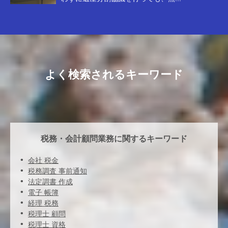
よく検索されるキーワード
税務・会計顧問業務に関するキーワード
会社 税金
税務調査 事前通知
法定調書 作成
電子 帳簿
経理 税務
税理士 顧問
税理士 資格