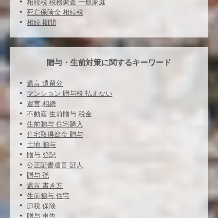
相続税 税務調査 一般家庭
死亡保険金 相続税
相続 期間
贈与・生前対策に関するキーワード
遺言 遺留分
マンション 贈与税 払えない
遺言 相続
不動産 生前贈与 税金
生前贈与 住宅購入
住宅取得資金 贈与
土地 贈与
贈与 登記
公正証書遺言 証人
贈与 孫
遺言 書き方
生前贈与 住宅
節税 保険
贈与 申告