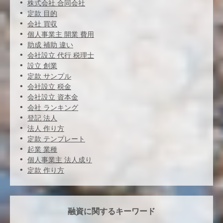
株式会社 合同会社
定款 目的
会社 買収
個人事業主 開業 費用
助成 補助 違い
会社設立 代行 税理士
設立 創業
定款 サンプル
会社設立 税金
会社設立 資本金
会社 ランキング
登記 法人
法人 作り方
定款 テンプレート
起業 業種
個人事業主 法人成り
定款 作り方
融資に関するキーワード