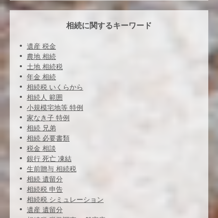
相続に関するキーワード
遺産 税金
農地 相続
土地 相続税
年金 相続
相続税 いくらから
相続人 範囲
小規模宅地等 特例
家なき子 特例
相続 兄弟
相続 必要書類
税金 相談
銀行 死亡 凍結
生前贈与 相続税
相続 遺留分
相続税 申告
相続税 シミュレーション
遺産 遺留分