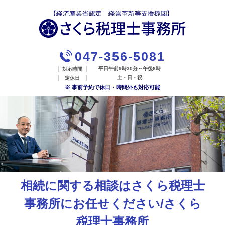
047-356-5081
平日午前9時30分～午後6時
対応時間
土・日・祝
定休日
※ 事前予約で休日・時間外も対応可能
相続に関する相談はさくら税理士
事務所にお任せください/さくら
税理士事務所