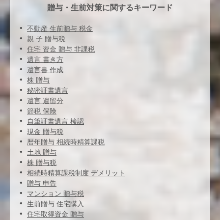
贈与・生前対策に関するキーワード
不動産 生前贈与 税金
親 子 贈与税
住宅 資金 贈与 非課税
遺言 書き方
遺言書 作成
株 贈与
秘密証書遺言
遺言 遺留分
節税 保険
自筆証書遺言 検認
現金 贈与税
暦年贈与 相続時精算課税
土地 贈与
株 贈与税
相続時精算課税制度 デメリット
贈与 申告
マンション 贈与税
生前贈与 住宅購入
住宅取得資金 贈与