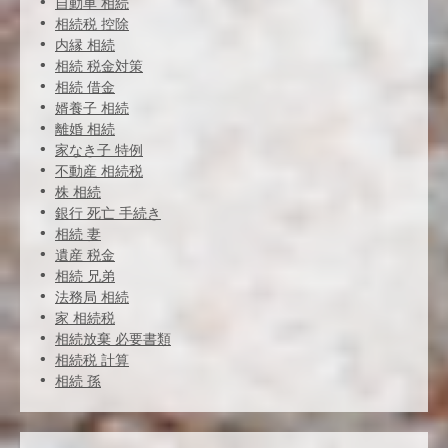
自動車 相続
相続税 控除
内縁 相続
相続 税金対策
相続 借金
婿養子 相続
離婚 相続
家なき子 特例
不動産 相続税
株 相続
銀行 死亡 手続き
相続 妻
遺産 税金
相続 兄弟
法務局 相続
家 相続税
相続放棄 必要書類
相続税 計算
相続 孫