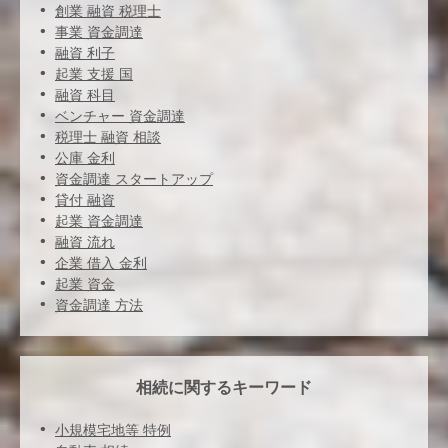
創業 融資 税理士
事業 資金調達
融資 利子
起業 支援 国
融資 科目
ベンチャー 資金調達
税理士 融資 相談
公庫 金利
資金調達 スタートアップ
貸付 融資
起業 資金調達
融資 流れ
企業 借入 金利
起業 資金
資金調達 方法
相続に関するキーワード
小規模宅地等 特例