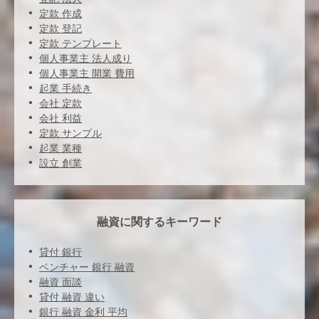
定款 作成
定款 登記
定款 テンプレート
個人事業主 法人成り
個人事業主 開業 費用
起業 手続き
会社 定款
会社 利益
定款 サンプル
起業 業種
設立 創業
融資に関するキーワード
貸付 銀行
ベンチャー 銀行 融資
融資 面談
貸付 融資 違い
銀行 融資 金利 平均