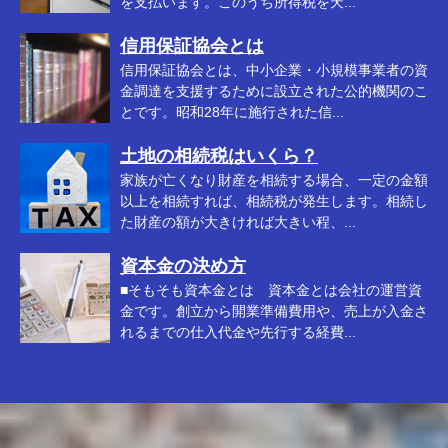
を支払います。このうち所得税を天...
信用保証協会とは
信用保証協会とは、中小企業・小規模事業者の資
金調達を支援するために設立された公的機関のこ
とです。昭和28年に施行された信...
土地の相続税はいくら？
家族が亡くなり財産を相続する場合、一定の金額
以上を相続すれば、相続税が発生します。相続し
た財産の額が大きければ大きい程、...
資本金の決め方
■そもそも資本金とは 資本金とは会社の運営資
金です。創立から開業準備費用や、売上が入金さ
れるまでの仕入代金や先行する経費...