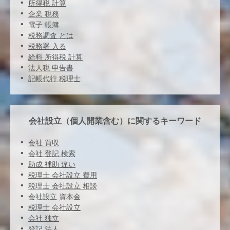
所得税 計算
企業 税務
電子 帳簿
税務調査 とは
税務署 入る
給料 所得税 計算
法人税 申告書
記帳代行 税理士
会社設立（個人開業含む）に関するキーワード
会社 買収
会社 登記 検索
助成 補助 違い
税理士 会社設立 費用
税理士 会社設立 相談
会社設立 資本金
税理士 会社設立
会社 独立
登記 法人