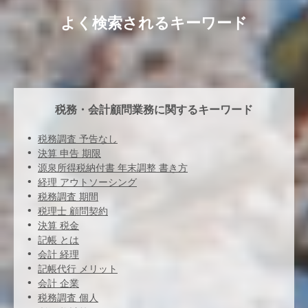
よく検索されるキーワード
税務・会計顧問業務に関するキーワード
税務調査 予告なし
決算 申告 期限
源泉所得税納付書 年末調整 書き方
経理 アウトソーシング
税務調査 期間
税理士 顧問契約
決算 税金
記帳 とは
会計 経理
記帳代行 メリット
会計 企業
税務調査 個人