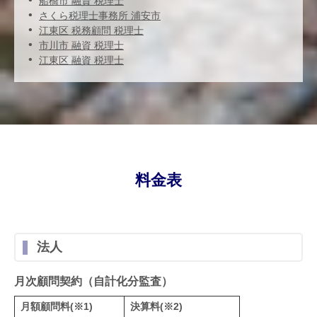
船橋市 融資 税理士
さくら税理士事務所 浦安市
江東区 税務顧問 税理士
市川市 融資 税理士
江東区 融資 税理士
料金表
法人
月次顧問契約（自計化分監査）
月額顧問料(※1)
決算料(※2)