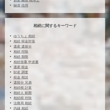
創業 融資 税理士
融資 信用
相続に関するキーワード
ゆうちょ 相続
相続 税金対策
遺産 遺留分
相続 控除
相続 期限
相続放棄 申述書
遺産 税金
財産 調査
税金 相談
遺留分 兄弟
相続税 計算
相続人 範囲
相続税 控除
法務局 相続
内縁 相続