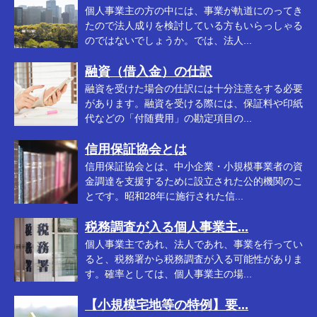
個人事業主の方の中には、事業が軌道にのってき
たので法人成りを検討している方もいらっしゃる
のではないでしょうか。では、法人...
融資（借入金）の仕訳
融資を受けた場合の仕訳には十分注意をする必要
があります。融資を受ける際には、保証料や印紙
代などの「付随費用」の勘定項目の...
信用保証協会とは
信用保証協会とは、中小企業・小規模事業者の資
金調達を支援するために設立された公的機関のこ
とです。昭和28年に施行された信...
税務調査が入る個人事業主...
個人事業主であれ、法人であれ、事業を行ってい
ると、税務署から税務調査が入る可能性がありま
す。確率としては、個人事業主の場...
【小規模宅地等の特例】要...