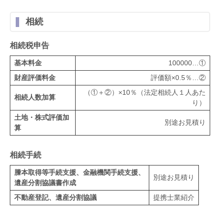
相続
相続税申告
基本料金
100000…①
財産評価料金
評価額×0.5％…②
（①＋②）×10％（法定相続人１人あた
相続人数加算
り）
土地・株式評価加
別途お見積り
算
相続手続
謄本取得等手続支援、金融機関手続支援、
別途お見積り
遺産分割協議書作成
不動産登記、遺産分割協議
提携士業紹介