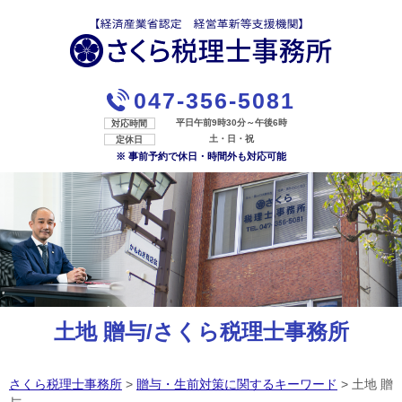
047-356-5081
平日午前9時30分～午後6時
対応時間
土・日・祝
定休日
※ 事前予約で休日・時間外も対応可能
土地 贈与/さくら税理士事務所
さくら税理士事務所
>
贈与・生前対策に関するキーワード
>
土地 贈