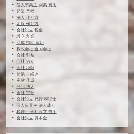
個人事業主 開業 費用
起業 業種
法人 作り方
定款 作り方
会社設立 税金
設立 創業
助成 補助 違い
株式会社 合同会社
会社 利益
会社 独立
会社 種類
起業 手続き
定款 作成
登記 法人
会社 定款
会社設立 代行 税理士
個人事業主 法人成り
税理士 会社設立 費用
会社設立 資本金