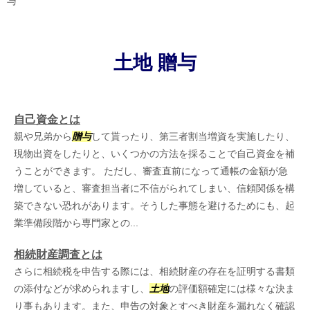
与
土地 贈与
自己資金とは
親や兄弟から
贈与
して貰ったり、第三者割当増資を実施したり、
現物出資をしたりと、いくつかの方法を採ることで自己資金を補
うことができます。 ただし、審査直前になって通帳の金額が急
増していると、審査担当者に不信がられてしまい、信頼関係を構
築できない恐れがあります。そうした事態を避けるためにも、起
業準備段階から専門家との...
相続財産調査とは
さらに相続税を申告する際には、相続財産の存在を証明する書類
の添付などが求められますし、
土地
の評価額確定には様々な決ま
り事もあります。また、申告の対象とすべき財産を漏れなく確認