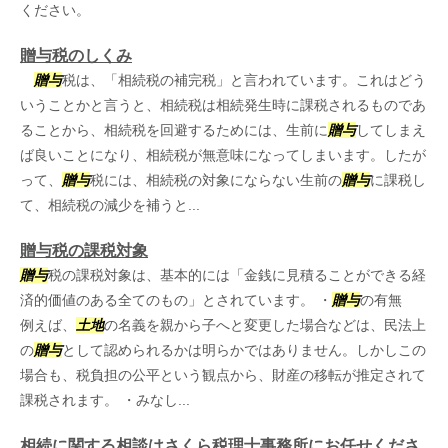
ください。
贈与税のしくみ
贈与
税は、「相続税の補完税」と言われています。これはどう
いうことかと言うと、相続税は相続発生時に課税されるものであ
ることから、相続税を回避するためには、生前に
贈与
してしまえ
ば良いことになり、相続税が無意味になってしまいます。したが
って、
贈与
税には、相続税の対象にならない生前の
贈与
に課税し
て、相続税の減少を補うと...
贈与税の課税対象
贈与
税の課税対象は、基本的には「金銭に見積ることができる経
済的価値のある全てのもの」とされています。 ・
贈与
の有無
例えば、
土地
の名義を親から子へと変更した場合などは、民法上
の
贈与
として認められるかは明らかではありません。しかしこの
場合も、税負担の公平という観点から、財産の移転が推定されて
課税されます。 ・みなし...
相続に関する相談はさくら税理士事務所にお任せくださ