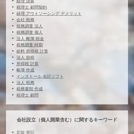
経理 決算
税理士 顧問契約
経理 アウトソーシング デメリット
会社 税務
税務調査 法人
税務調査 個人
法人 帳簿 税金
税務調査 時期
給料 所得税 計算
法人 節税
所得税 計算
帳簿 作成
インストール 会計ソフト
法人 税務
税務書類 作成
税理士 顧問
会社設立（個人開業含む）に関するキーワード
定款 登記