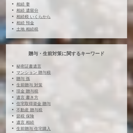
相続 妻
相続 遺留分
相続税 いくらから
相続 預金
土地 相続税
贈与・生前対策に関するキーワード
秘密証書遺言
マンション 贈与税
贈与 孫
生前贈与 対策
現金 贈与税
遺言 書き方
住宅取得資金 贈与
不動産 贈与税
節税 保険
遺言 相続
生前贈与 住宅購入