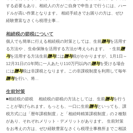
する必要もあり、相続人の方がご自身で申告まで行うには、ハー
ドルが高い作業となります。 相続手続きでお困りの方は、ぜひ
経験豊富なさくら税理士事...
相続税の節税について
個人でも簡単に行える相続税の対策としては、生前
贈与
を活用す
る方法や 、生命保険を活用する方法が考えられます。 ・生前
贈
与
を活用する方法生前
贈与
には
贈与
税がかかりますが、1月1日～
12月31日の1年間に一人あたり110万円以内の
贈与
を受ける場合
には
贈与
税は非課税となります。この非課税制度を利用して毎年
贈与
を行い、将...
生前対策
■相続税の節税 相続税の節税の方法としては、生前
贈与
を行う
ことが挙げられます。もっとも、一口に生前
贈与
といっても、課
税方式には「暦年課税制度」と「相続時精算課税制度」の２種類
があり、それぞれメリット・デメリットがあります。 生前対策
をお考えの方は、ぜひ経験豊富なさくら税理士事務所までご相談