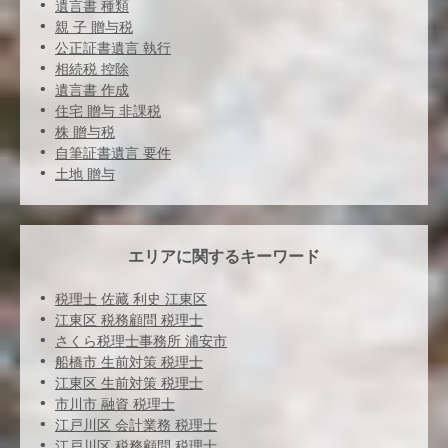
遺言書 種類
親 子 贈与税
公正証書遺言 執行
相続税 控除
遺言書 作成
住宅 贈与 非課税
株 贈与税
自筆証書遺言 要件
土地 贈与
エリアに関するキーワード
税理士 佐藏 利史 江東区
江東区 税務顧問 税理士
さくら税理士事務所 浦安市
船橋市 生前対策 税理士
江東区 生前対策 税理士
市川市 融資 税理士
江戸川区 会計業務 税理士
江戸川区 税務顧問 税理士