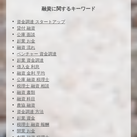
融資に関するキーワード
資金調達 スタートアップ
貸付 融資
公庫 面談
起業 お金
融資 流れ
ベンチャー 資金調達
起業 資金調達
借入金 利息
融資 金利 平均
公庫 融資 税理士
税理士 融資 相談
融資 書類
融資 科目
農協 融資
資金調達 方法
起業 資金
税理士 融資 報酬
開業 お金