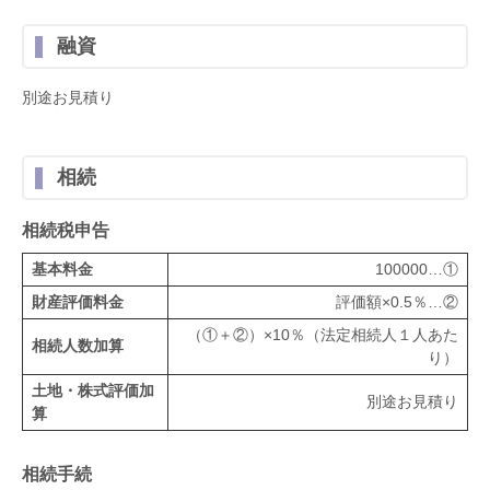
融資
別途お見積り
相続
相続税申告
基本料金
100000…①
財産評価料金
評価額×0.5％…②
（①＋②）×10％（法定相続人１人あた
相続人数加算
り）
土地・株式評価加
別途お見積り
算
相続手続