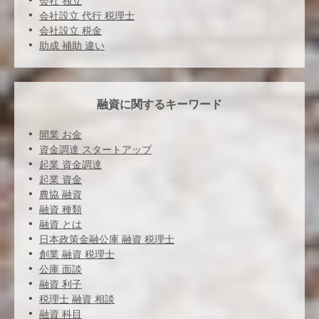
会社 独立
会社設立 代行 税理士
会社設立 税金
助成 補助 違い
融資に関するキーワード
開業 お金
資金調達 スタートアップ
起業 資金調達
起業 資金
農協 融資
融資 種類
融資 とは
日本政策金融公庫 融資 税理士
創業 融資 税理士
公庫 面談
融資 利子
税理士 融資 相談
融資 科目