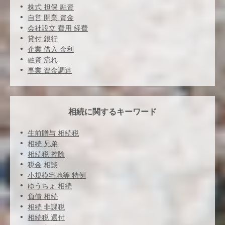
株式 担保 融資
自営 開業 資金
会社設立 費用 経費
貸付 銀行
企業 借入 金利
融資 流れ
事業 資金調達
相続に関するキーワード
生前贈与 相続税
相続 兄弟
相続税 控除
税金 相談
小規模宅地等 特例
ゆうちょ 相続
負債 相続
相続 非課税
相続税 還付