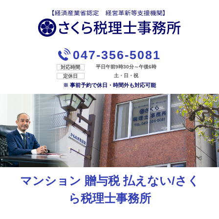
047-356-5081
平日午前9時30分～午後6時
対応時間
土・日・祝
定休日
※ 事前予約で休日・時間外も対応可能
マンション 贈与税 払えない/さく
ら税理士事務所