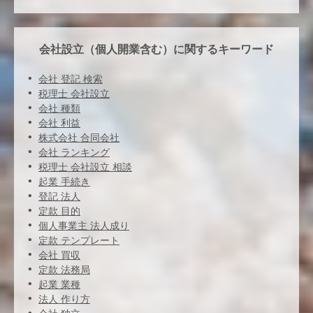
会社設立（個人開業含む）に関するキーワード
会社 登記 検索
税理士 会社設立
会社 種類
会社 利益
株式会社 合同会社
会社 ランキング
税理士 会社設立 相談
起業 手続き
登記 法人
定款 目的
個人事業主 法人成り
定款 テンプレート
会社 買収
定款 法務局
起業 業種
法人 作り方