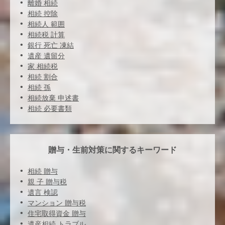
離婚 相続
相続 控除
相続人 範囲
相続税 計算
銀行 死亡 凍結
遺産 遺留分
家 相続税
相続 割合
相続 孫
相続放棄 申述書
相続 必要書類
贈与・生前対策に関するキーワード
相続 贈与
親 子 贈与税
遺言 検認
マンション 贈与税
住宅取得資金 贈与
遺産相続 トラブル