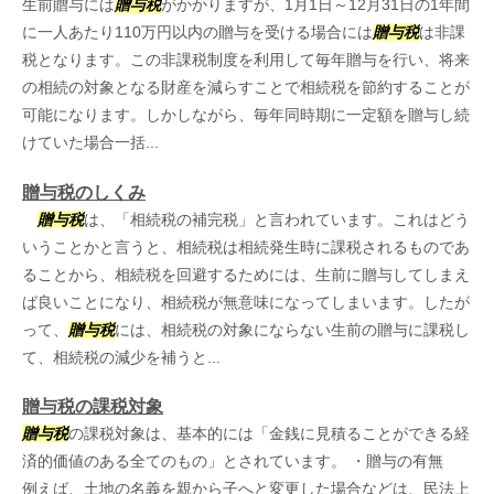
生前贈与には
贈与税
がかかりますが、1月1日～12月31日の1年間
に一人あたり110万円以内の贈与を受ける場合には
贈与税
は非課
税となります。この非課税制度を利用して毎年贈与を行い、将来
の相続の対象となる財産を減らすことで相続税を節約することが
可能になります。しかしながら、毎年同時期に一定額を贈与し続
けていた場合一括...
贈与税のしくみ
贈与税
は、「相続税の補完税」と言われています。これはどう
いうことかと言うと、相続税は相続発生時に課税されるものであ
ることから、相続税を回避するためには、生前に贈与してしまえ
ば良いことになり、相続税が無意味になってしまいます。したが
って、
贈与税
には、相続税の対象にならない生前の贈与に課税し
て、相続税の減少を補うと...
贈与税の課税対象
贈与税
の課税対象は、基本的には「金銭に見積ることができる経
済的価値のある全てのもの」とされています。 ・贈与の有無
例えば、土地の名義を親から子へと変更した場合などは、民法上