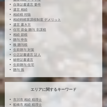
自筆証書遺言 要件
遺言 相続
相続税 控除
相続時精算課税制度 デメリット
遺言 書き方
住宅 資金 贈与 非課税
相続 節税
贈与 申告
株 贈与税
生前贈与 対策
公正証書遺言 証人
秘密証書遺言
生前贈与 住宅
贈与 孫
エリアに関するキーワード
市川市 相続 税理士
船橋市 相続 税理士