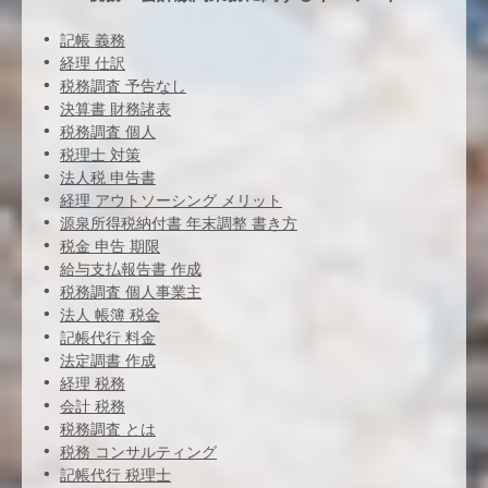
記帳 義務
経理 仕訳
税務調査 予告なし
決算書 財務諸表
税務調査 個人
税理士 対策
法人税 申告書
経理 アウトソーシング メリット
源泉所得税納付書 年末調整 書き方
税金 申告 期限
給与支払報告書 作成
税務調査 個人事業主
法人 帳簿 税金
記帳代行 料金
法定調書 作成
経理 税務
会計 税務
税務調査 とは
税務 コンサルティング
記帳代行 税理士