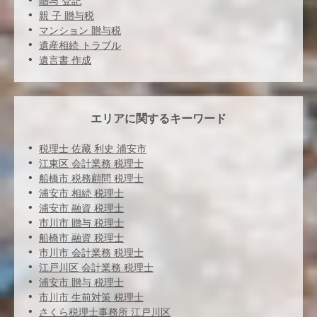
贈与 登記
親 子 贈与税
マンション 贈与税
遺産相続 トラブル
遺言書 作成
エリアに関するキーワード
税理士 佐藏 利史 浦安市
江東区 会計業務 税理士
船橋市 税務顧問 税理士
浦安市 相続 税理士
浦安市 融資 税理士
市川市 贈与 税理士
船橋市 融資 税理士
市川市 会計業務 税理士
江戸川区 会計業務 税理士
浦安市 贈与 税理士
市川市 生前対策 税理士
さくら税理士事務所 江戸川区