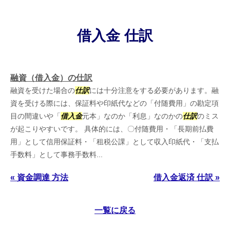
借入金 仕訳
融資（借入金）の仕訳
融資を受けた場合の
仕訳
には十分注意をする必要があります。融
資を受ける際には、保証料や印紙代などの「付随費用」の勘定項
目の間違いや「
借入金
元本」なのか「利息」なのかの
仕訳
のミス
が起こりやすいです。 具体的には、〇付随費用・「長期前払費
用」として信用保証料・「租税公課」として収入印紙代・「支払
手数料」として事務手数料...
« 資金調達 方法
借入金返済 仕訳 »
一覧に戻る