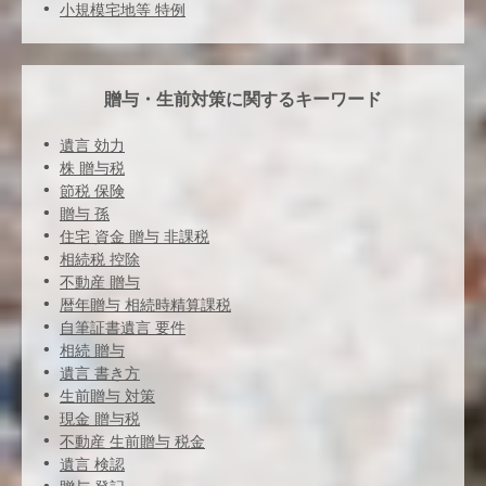
小規模宅地等 特例
贈与・生前対策に関するキーワード
遺言 効力
株 贈与税
節税 保険
贈与 孫
住宅 資金 贈与 非課税
相続税 控除
不動産 贈与
暦年贈与 相続時精算課税
自筆証書遺言 要件
相続 贈与
遺言 書き方
生前贈与 対策
現金 贈与税
不動産 生前贈与 税金
遺言 検認