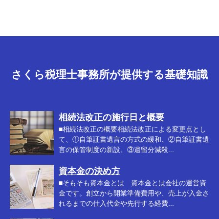
さくら税理士事務所が提供する基礎知識
相続法改正の施行日と概要
■相続法改正の概要相続法改正による変更点とし
て、①自筆証書遺言の方式の緩和、②自筆証書遺
言の保管制度の新設、③遺留分減殺...
資本金の決め方
■そもそも資本金とは 資本金とは会社の運営資
金です。創立から開業準備費用や、売上が入金さ
れるまでの仕入代金や先行する経費...