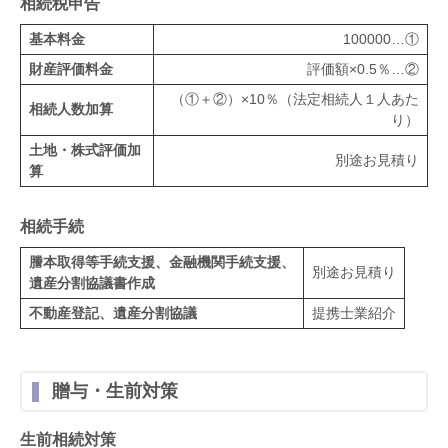
相続税申告
基本料金
100000…①
財産評価料金
評価額×0.5％…②
（①＋②）×10％（法定相続人１人あた
相続人数加算
り）
土地・株式評価加
別途お見積り
算
相続手続
謄本取得等手続支援、金融機関手続支援、
別途お見積り
遺産分割協議書作成
不動産登記、遺産分割協議
提携士業紹介
贈与・生前対策
生前相続対策