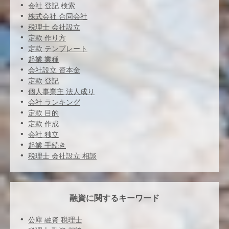
会社 登記 検索
株式会社 合同会社
税理士 会社設立
定款 作り方
定款 テンプレート
起業 業種
会社設立 資本金
定款 登記
個人事業主 法人成り
会社 ランキング
定款 目的
定款 作成
会社 独立
起業 手続き
税理士 会社設立 相談
融資に関するキーワード
公庫 融資 税理士