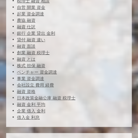
税理士 融資 相談
自営 開業 資金
起業 資金調達
農協 融資
融資 仕訳
銀行 企業 貸出 金利
貸付 融資 違い
融資 面談
創業 融資 税理士
融資 とは
株式 担保 融資
ベンチャー 資金調達
事業 資金調達
会社設立 費用 経費
融資 資格
日本政策金融公庫 融資 税理士
融資 金利 平均
企業 借入 金利
借入金 利息