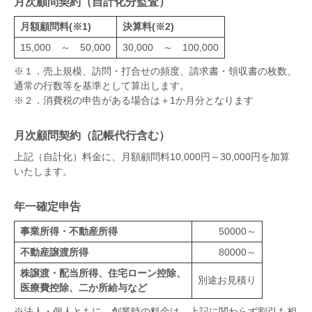
月次顧問契約（自計化分監査）
月額顧問料(※1)
決算料(※2)
15,000 ～ 50,000
30,000 ～ 100,000
※１．売上規模、訪問・打合せの頻度、請求書・領収書の枚数、
通常の行数等を基準として算出します。
※２．消費税の申告がある場合は＋1か月分となります
月次顧問契約（記帳代行含む）
上記（自計化）料金に、月額顧問料10,000円～30,000円を加算
いたします。
年一確定申告
事業所得・不動産所得
50000～
不動産譲渡所得
80000～
株譲渡・配当所得、住宅ローン控除、
別途お見積り
医療費控除、二か所給与など
※法人・個人ともに、創業時の料金は、上記に関わらず割引も相