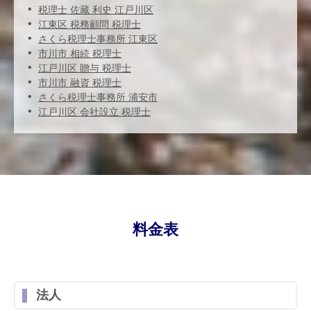
税理士 佐藏 利史 江戸川区
江東区 税務顧問 税理士
さくら税理士事務所 江東区
市川市 相続 税理士
江戸川区 贈与 税理士
市川市 融資 税理士
さくら税理士事務所 浦安市
江戸川区 会社設立 税理士
料金表
法人