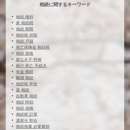
相続に関するキーワード
相続 権利
家 相続税
相続 期限
相続税 控除
相続 戸籍
死亡保険金 相続税
相続 資格
家なき子 特例
銀行 死亡 手続き
年金 相続
離婚 相続
相続税 申告
墓 相続
自動車 相続
相続 時効
相続 保険
相続税 計算
遺留分 割合
相続放棄 必要書類