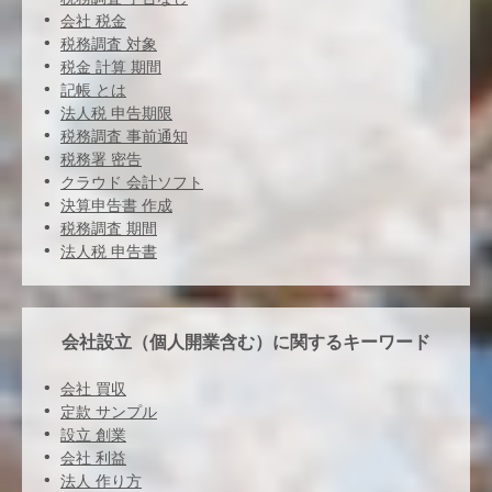
会社 税金
税務調査 対象
税金 計算 期間
記帳 とは
法人税 申告期限
税務調査 事前通知
税務署 密告
クラウド 会計ソフト
決算申告書 作成
税務調査 期間
法人税 申告書
会社設立（個人開業含む）に関するキーワード
会社 買収
定款 サンプル
設立 創業
会社 利益
法人 作り方