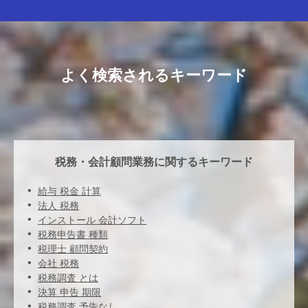
よく検索されるキーワード
税務・会計顧問業務に関するキーワード
給与 税金 計算
法人 税務
インストール 会計ソフト
税務申告書 種類
税理士 顧問契約
会社 税務
税務調査 とは
決算 申告 期限
税務調査 予告なし