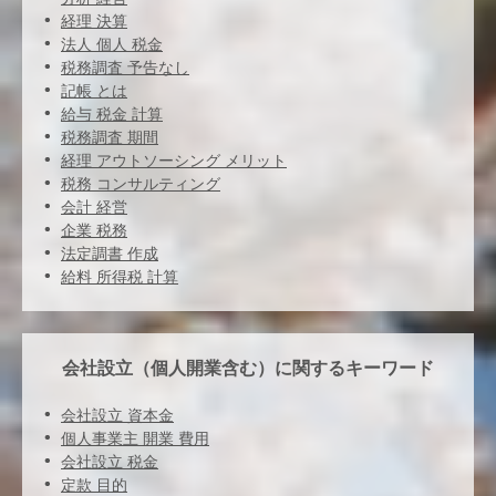
経理 決算
法人 個人 税金
税務調査 予告なし
記帳 とは
給与 税金 計算
税務調査 期間
経理 アウトソーシング メリット
税務 コンサルティング
会計 経営
企業 税務
法定調書 作成
給料 所得税 計算
会社設立（個人開業含む）に関するキーワード
会社設立 資本金
個人事業主 開業 費用
会社設立 税金
定款 目的