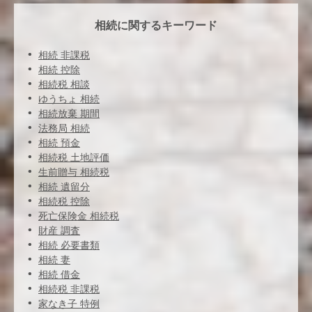
相続に関するキーワード
相続 非課税
相続 控除
相続税 相談
ゆうちょ 相続
相続放棄 期間
法務局 相続
相続 預金
相続税 土地評価
生前贈与 相続税
相続 遺留分
相続税 控除
死亡保険金 相続税
財産 調査
相続 必要書類
相続 妻
相続 借金
相続税 非課税
家なき子 特例