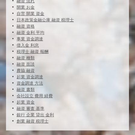
融資 流れ
開業 お金
自営 開業 資金
日本政策金融公庫 融資 税理士
融資 資格
融資 金利 平均
事業 資金調達
借入金 利息
税理士 融資 報酬
融資 種類
融資 面談
農協 融資
起業 資金調達
資金調達 方法
融資 書類
会社設立 費用 経費
起業 資金
融資 審査 基準
銀行 企業 貸出 金利
創業 融資 税理士