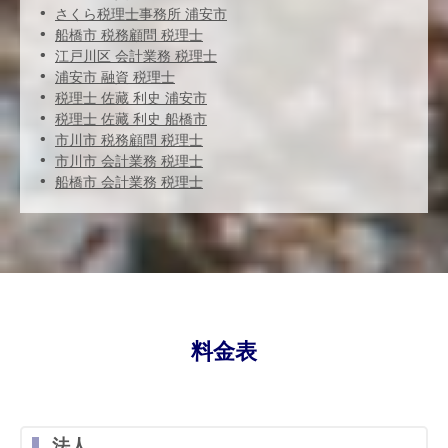
さくら税理士事務所 浦安市
船橋市 税務顧問 税理士
江戸川区 会計業務 税理士
浦安市 融資 税理士
税理士 佐藏 利史 浦安市
税理士 佐藏 利史 船橋市
市川市 税務顧問 税理士
市川市 会計業務 税理士
船橋市 会計業務 税理士
料金表
法人