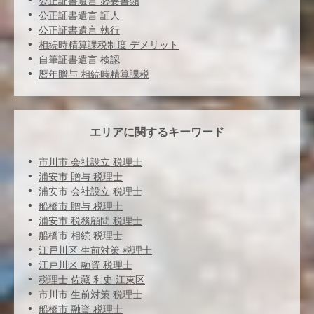
公正証書遺言 必要書類
公正証書遺言 証人
公正証書遺言 執行
相続時精算課税制度 デメリット
自筆証書遺言 検認
暦年贈与 相続時精算課税
エリアに関するキーワード
市川市 会社設立 税理士
浦安市 贈与 税理士
浦安市 会社設立 税理士
船橋市 贈与 税理士
浦安市 税務顧問 税理士
船橋市 相続 税理士
江戸川区 生前対策 税理士
江戸川区 融資 税理士
税理士 佐藏 利史 江東区
市川市 生前対策 税理士
船橋市 融資 税理士