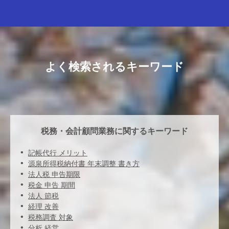
よく検索されるキーワード
税務・会計顧問業務に関するキーワード
記帳代行 メリット
源泉所得税納付書 年末調整 書き方
法人税 申告期限
税金 申告 期間
法人 節税
経理 改善
税務調査 対象
分析 経営