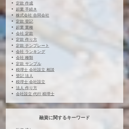
定款 作成
起業 手続き
株式会社 合同会社
定款 登記
起業 業種
会社 定款
定款 作り方
定款 テンプレート
会社 ランキング
会社 種類
定款 サンプル
税理士 会社設立 相談
登記 法人
税理士 会社設立
法人 作り方
会社設立 代行 税理士
融資に関するキーワード