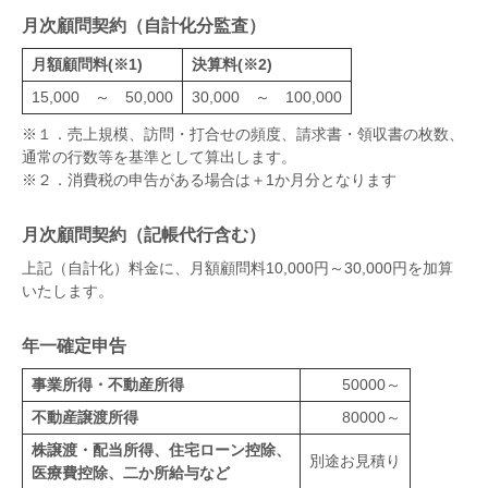
月次顧問契約（自計化分監査）
月額顧問料(※1)
決算料(※2)
15,000 ～ 50,000
30,000 ～ 100,000
※１．売上規模、訪問・打合せの頻度、請求書・領収書の枚数、
通常の行数等を基準として算出します。
※２．消費税の申告がある場合は＋1か月分となります
月次顧問契約（記帳代行含む）
上記（自計化）料金に、月額顧問料10,000円～30,000円を加算
いたします。
年一確定申告
事業所得・不動産所得
50000～
不動産譲渡所得
80000～
株譲渡・配当所得、住宅ローン控除、
別途お見積り
医療費控除、二か所給与など