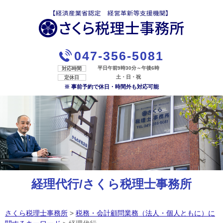
047-356-5081
平日午前9時30分～午後6時
対応時間
土・日・祝
定休日
※ 事前予約で休日・時間外も対応可能
経理代行/さくら税理士事務所
さくら税理士事務所
>
税務・会計顧問業務（法人・個人ともに）に