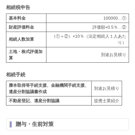
相続税申告
基本料金
100000…①
財産評価料金
評価額×0.5％…②
（①＋②）×10％（法定相続人１人あた
相続人数加算
り）
土地・株式評価加
別途お見積り
算
相続手続
謄本取得等手続支援、金融機関手続支援、
別途お見積り
遺産分割協議書作成
不動産登記、遺産分割協議
提携士業紹介
贈与・生前対策