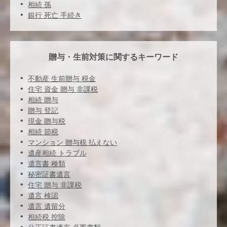
相続 孫
銀行 死亡 手続き
贈与・生前対策に関するキーワード
不動産 生前贈与 税金
住宅 資金 贈与 非課税
相続 贈与
贈与 登記
現金 贈与税
相続 節税
マンション 贈与税 払えない
遺産相続 トラブル
遺言書 種類
秘密証書遺言
住宅 贈与 非課税
遺言 検認
遺言 遺留分
相続税 控除