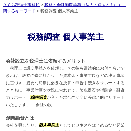
さくら税理士事務所
>
税務・会計顧問業務（法人・個人ともに）に
関するキーワード
>
税務調査 個人事業主
税務調査 個人事業主
会社設立を税理士に依頼するメリット
税理士に設立手続きを依頼し、その後も継続的にお付き合いで
きれば、設立の際に打合せした資本金・事業年度などの決定事項
に基づき、必要な時期に必要な決算・申告手続きをサポートする
とともに、事業計画や状況に合わせて、節税提案や補助金・融資
のサポート、
税務調査
が入った場合の立会い等総合的にサポート
いたします。 会社の設...
創業融資とは
会社を興したり、
個人事業主
としてビジネスをはじめるなど起業