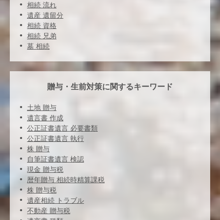
相続 流れ
遺産 遺留分
相続 資格
相続 兄弟
墓 相続
贈与・生前対策に関するキーワード
土地 贈与
遺言書 作成
公正証書遺言 必要書類
公正証書遺言 執行
株 贈与
自筆証書遺言 検認
現金 贈与税
暦年贈与 相続時精算課税
株 贈与税
遺産相続 トラブル
不動産 贈与税