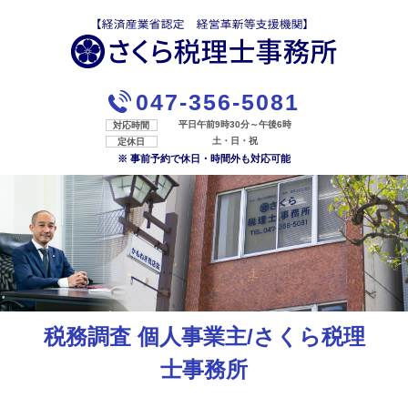
047-356-5081
平日午前9時30分～午後6時
対応時間
土・日・祝
定休日
※ 事前予約で休日・時間外も対応可能
税務調査 個人事業主/さくら税理
士事務所