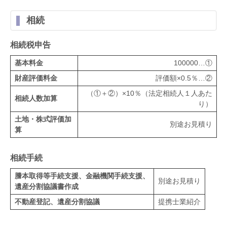
相続
相続税申告
基本料金
100000…①
財産評価料金
評価額×0.5％…②
（①＋②）×10％（法定相続人１人あた
相続人数加算
り）
土地・株式評価加
別途お見積り
算
相続手続
謄本取得等手続支援、金融機関手続支援、
別途お見積り
遺産分割協議書作成
不動産登記、遺産分割協議
提携士業紹介