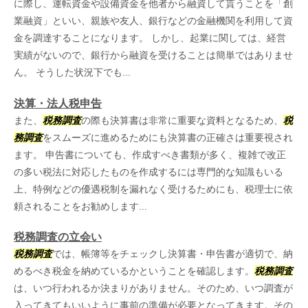
に際し、運転資金や設備資金を他者から融資して貰うことを「創
業融資」といい、親族や友人、銀行などの金融機関を利用して資
金を調達することになります。 しかし、起業に関しては、経営
実績がないので、銀行から融資を受けることは簡単ではありませ
ん。 そうした状況下でも...
決算・法人税申告
また、
税務調査
の際も決算書は非常に重要な資料となるため、
税
務調査
をスムーズに進めるためにも決算書の正確さは重要視され
ます。 申告書についても、作成すべき書類が多く、複雑で改正
の多い税法に対応したものを作成するには専門的な知識もいる
上、特例などの優遇税制を漏れなく受けるためにも、税理士に依
頼されることをお勧めします...
税務調査の立会い
税務調査
では、帳簿等をチェックし決算書・申告書が適切で、納
めるべき税金を納めているかということを確認します。
税務調査
は、いつ行われるか決まりがありません。そのため、いつ調査が
入ってきてもいいように事前の準備が必要となってきます。その