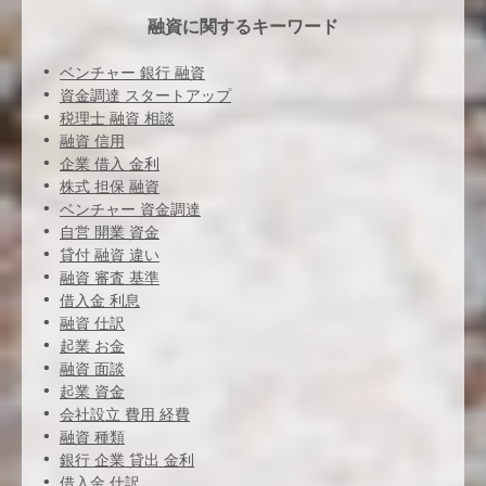
融資に関するキーワード
ベンチャー 銀行 融資
資金調達 スタートアップ
税理士 融資 相談
融資 信用
企業 借入 金利
株式 担保 融資
ベンチャー 資金調達
自営 開業 資金
貸付 融資 違い
融資 審査 基準
借入金 利息
融資 仕訳
起業 お金
融資 面談
起業 資金
会社設立 費用 経費
融資 種類
銀行 企業 貸出 金利
借入金 仕訳