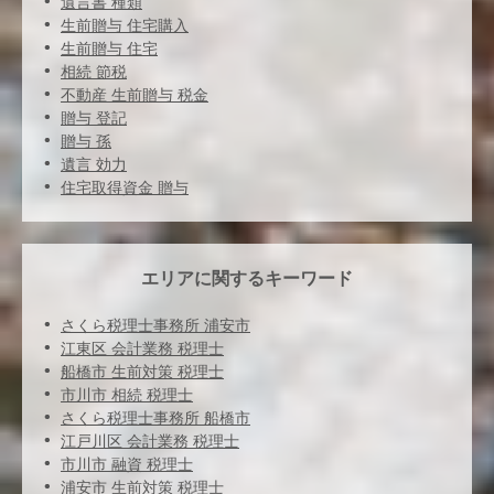
遺言書 種類
生前贈与 住宅購入
生前贈与 住宅
相続 節税
不動産 生前贈与 税金
贈与 登記
贈与 孫
遺言 効力
住宅取得資金 贈与
エリアに関するキーワード
さくら税理士事務所 浦安市
江東区 会計業務 税理士
船橋市 生前対策 税理士
市川市 相続 税理士
さくら税理士事務所 船橋市
江戸川区 会計業務 税理士
市川市 融資 税理士
浦安市 生前対策 税理士