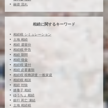
融資 流れ
相続に関するキーワード
相続税 シミュレーション
土地 相続
相続 遺留分
相続税 申告
相続 期間
相続 借金
相続税 還付
相続 必要書類
相続税 税務調査 一般家庭
相続税 相談
相続 控除
婿養子 相続
ゆうちょ 相続
銀行 死亡 凍結
土地 相続税