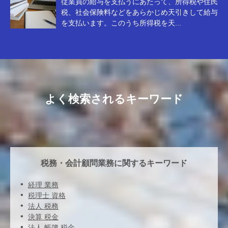
従業員の給与を支払うにあたって、所得税や住民
税、社会保険料などをあらかじめ天引きして給与
を支払います。このうち所得税を天...
よく検索されるキーワード
税務・会計顧問業務に関するキーワード
経理 業務
税理士 資格
法人 税務
決算 税金
法人 帳簿 税金