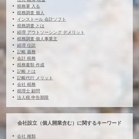
税務署 入る
税務調査 個人
インストール 会計ソフト
税務調査 とは
経理 アウトソーシング デメリット
税務調査 個人事業主
経理 仕訳
記帳 義務
会計 税務
税務書類 作成
記帳 とは
記帳代行 メリット
会社 税務
税理士 顧問
法人税 申告期限
会社設立（個人開業含む）に関するキーワード
会社 種類