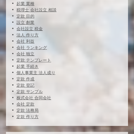
起業 業種
税理士 会社設立 相談
定款 目的
設立 創業
会社設立 税金
法人 作り方
会社 利益
会社 ランキング
会社 独立
定款 テンプレート
起業 手続き
個人事業主 法人成り
定款 作成
定款 登記
定款 サンプル
株式会社 合同会社
会社 定款
定款 法務局
定款 作り方