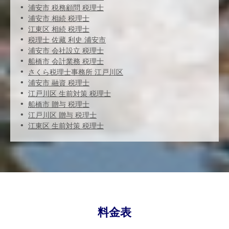
浦安市 税務顧問 税理士
浦安市 相続 税理士
江東区 相続 税理士
税理士 佐藏 利史 浦安市
浦安市 会社設立 税理士
船橋市 会計業務 税理士
さくら税理士事務所 江戸川区
浦安市 融資 税理士
江戸川区 生前対策 税理士
船橋市 贈与 税理士
江戸川区 贈与 税理士
江東区 生前対策 税理士
料金表