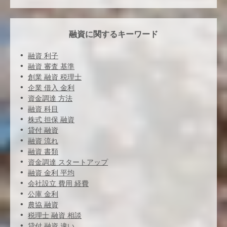
融資に関するキーワード
融資 利子
融資 審査 基準
創業 融資 税理士
企業 借入 金利
資金調達 方法
融資 科目
株式 担保 融資
貸付 融資
融資 流れ
融資 書類
資金調達 スタートアップ
融資 金利 平均
会社設立 費用 経費
公庫 金利
農協 融資
税理士 融資 相談
貸付 融資 違い