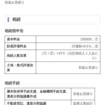
別途お見積り
相続
相続税申告
基本料金
100000…①
財産評価料金
評価額×0.5％…②
（①＋②）×10％（法定相続人１人あた
相続人数加算
り）
土地・株式評価加
別途お見積り
算
相続手続
謄本取得等手続支援、金融機関手続支援、
別途お見積り
遺産分割協議書作成
不動産登記、遺産分割協議
提携士業紹介