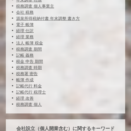
税務調査 個人事業主
会社 税務
源泉所得税納付書 年末調整 書き方
電子 帳簿
経理 仕訳
経理 業務
法人 帳簿 税金
税務調査 期間
記帳 義務
税金 申告 期間
税務調査 時期
税務署 密告
帳簿 作成
記帳代行 料金
記帳代行 税理士
経理 改善
税務調査 個人
会社設立（個人開業含む）に関するキーワード