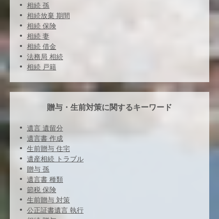
相続 孫
相続放棄 期間
相続 保険
相続 妻
相続 借金
法務局 相続
相続 戸籍
贈与・生前対策に関するキーワード
遺言 遺留分
遺言書 作成
生前贈与 住宅
遺産相続 トラブル
贈与 孫
遺言書 種類
節税 保険
生前贈与 対策
公正証書遺言 執行