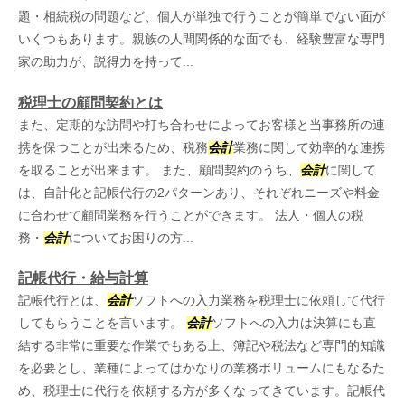
題・相続税の問題など、個人が単独で行うことが簡単でない面が
いくつもあります。親族の人間関係的な面でも、経験豊富な専門
家の助力が、説得力を持って...
税理士の顧問契約とは
また、定期的な訪問や打ち合わせによってお客様と当事務所の連
携を保つことが出来るため、税務
会計
業務に関して効率的な連携
を取ることが出来ます。 また、顧問契約のうち、
会計
に関して
は、自計化と記帳代行の2パターンあり、それぞれニーズや料金
に合わせて顧問業務を行うことができます。 法人・個人の税
務・
会計
についてお困りの方...
記帳代行・給与計算
記帳代行とは、
会計
ソフトへの入力業務を税理士に依頼して代行
してもらうことを言います。
会計
ソフトへの入力は決算にも直
結する非常に重要な作業でもある上、簿記や税法など専門的知識
を必要とし、業種によってはかなりの業務ボリュームにもなるた
め、税理士に代行を依頼する方が多くなってきています。記帳代