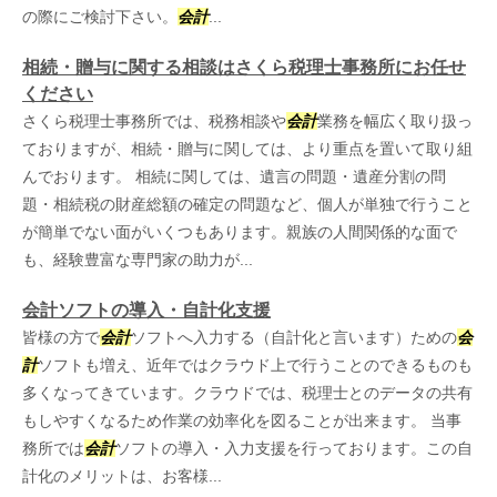
の際にご検討下さい。
会計
...
相続・贈与に関する相談はさくら税理士事務所にお任せ
ください
さくら税理士事務所では、税務相談や
会計
業務を幅広く取り扱っ
ておりますが、相続・贈与に関しては、より重点を置いて取り組
んでおります。 相続に関しては、遺言の問題・遺産分割の問
題・相続税の財産総額の確定の問題など、個人が単独で行うこと
が簡単でない面がいくつもあります。親族の人間関係的な面で
も、経験豊富な専門家の助力が...
会計ソフトの導入・自計化支援
皆様の方で
会計
ソフトへ入力する（自計化と言います）ための
会
計
ソフトも増え、近年ではクラウド上で行うことのできるものも
多くなってきています。クラウドでは、税理士とのデータの共有
もしやすくなるため作業の効率化を図ることが出来ます。 当事
務所では
会計
ソフトの導入・入力支援を行っております。この自
計化のメリットは、お客様...