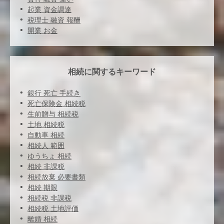
起業 資金調達
税理士 融資 報酬
開業 お金
相続に関するキーワード
銀行 死亡 手続き
死亡保険金 相続税
生前贈与 相続税
土地 相続税
自動車 相続
相続人 範囲
ゆうちょ 相続
相続 非課税
相続放棄 必要書類
相続 期限
相続税 非課税
相続税 土地評価
離婚 相続