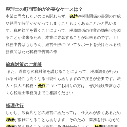
税理士の顧問契約が必要なケースは？
本業に専念したいのにも関わらず、
会計
や税務関係の書類の作成
や処理で時間がかかってしまうこともよくあることかと思いま
す。税務顧問を置くことによって、税務関係の作業の効率化を図
ることが出来るため、本業に専念することが出来るのです。 〇
税務申告はもちろん、経営全般についてサポートを受けられる税
務顧問はただ税務申告書の作...
節税対策のご相談
また、過度な節税対策を講じることによって、税務調査が行わ
れる可能性も高くなる可能性もありますので注意が必要です。法
人・個人の税務・
会計
についてお困りの方は、ぜひ経験豊富なさ
くら税理士事務所までご相談ください
経理代行
しかし、飲食店などの経営にあたっては、仕入れが多くあるため
経理
が複雑になることもあります。そのため、業務を行いながら
経理
作業を行うことは非常に負担がかかります。
経理
代行業務