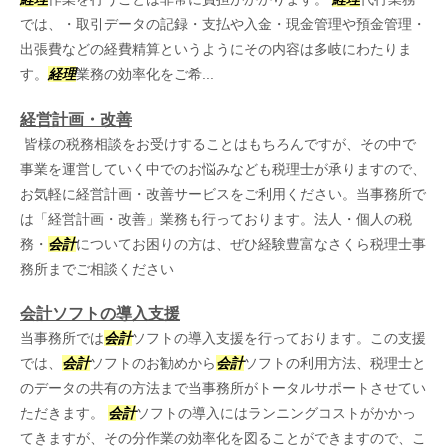
では、・取引データの記録・支払や入金・現金管理や預金管理・
出張費などの経費精算というようにその内容は多岐にわたりま
す。
経理
業務の効率化をご希...
経営計画・改善
皆様の税務相談をお受けすることはもちろんですが、その中で
事業を運営していく中でのお悩みなども税理士が承りますので、
お気軽に経営計画・改善サービスをご利用ください。当事務所で
は「経営計画・改善」業務も行っております。法人・個人の税
務・
会計
についてお困りの方は、ぜひ経験豊富なさくら税理士事
務所までご相談ください
会計ソフトの導入支援
当事務所では
会計
ソフトの導入支援を行っております。この支援
では、
会計
ソフトのお勧めから
会計
ソフトの利用方法、税理士と
のデータの共有の方法まで当事務所がトータルサポートさせてい
ただきます。
会計
ソフトの導入にはランニングコストがかかっ
てきますが、その分作業の効率化を図ることができますので、こ