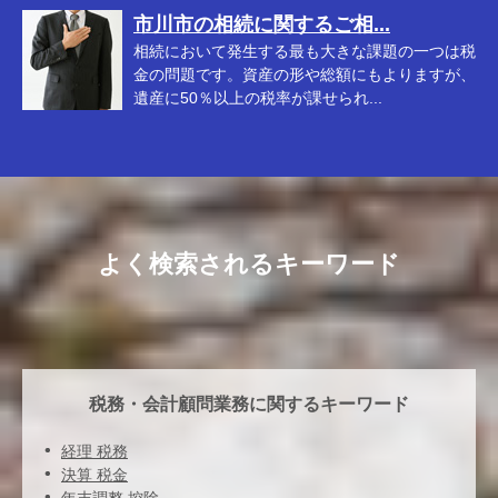
市川市の相続に関するご相...
相続において発生する最も大きな課題の一つは税
金の問題です。資産の形や総額にもよりますが、
遺産に50％以上の税率が課せられ...
よく検索されるキーワード
税務・会計顧問業務に関するキーワード
経理 税務
決算 税金
年末調整 控除