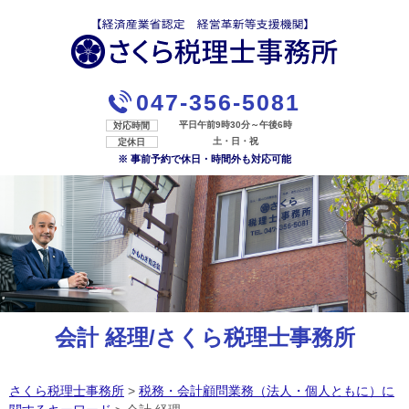
047-356-5081
平日午前9時30分～午後6時
対応時間
土・日・祝
定休日
※ 事前予約で休日・時間外も対応可能
会計 経理/さくら税理士事務所
さくら税理士事務所
>
税務・会計顧問業務（法人・個人ともに）に