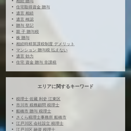
相続 贈与
住宅取得資金 贈与
遺言 相続
遺言 検認
贈与 登記
親 子 贈与税
株 贈与
相続時精算課税制度 デメリット
マンション 贈与税 払えない
遺言 効力
住宅 資金 贈与 非課税
エリアに関するキーワード
税理士 佐藏 利史 江東区
市川市 税務顧問 税理士
船橋市 贈与 税理士
さくら税理士事務所 船橋市
江戸川区 会社設立 税理士
江戸川区 融資 税理士