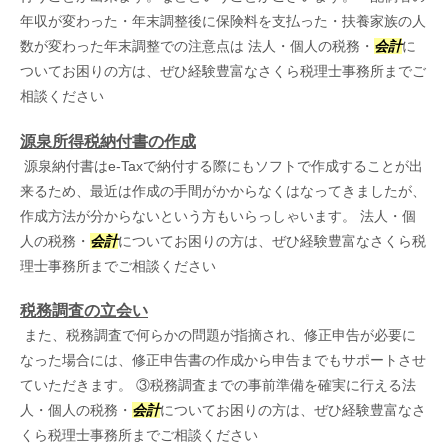
年収が変わった・年末調整後に保険料を支払った・扶養家族の人
数が変わった年末調整での注意点は 法人・個人の税務・
会計
に
ついてお困りの方は、ぜひ経験豊富なさくら税理士事務所までご
相談ください
源泉所得税納付書の作成
源泉納付書はe-Taxで納付する際にもソフトで作成することが出
来るため、最近は作成の手間がかからなくはなってきましたが、
作成方法が分からないという方もいらっしゃいます。 法人・個
人の税務・
会計
についてお困りの方は、ぜひ経験豊富なさくら税
理士事務所までご相談ください
税務調査の立会い
また、税務調査で何らかの問題が指摘され、修正申告が必要に
なった場合には、修正申告書の作成から申告までもサポートさせ
ていただきます。 ③税務調査までの事前準備を確実に行える法
人・個人の税務・
会計
についてお困りの方は、ぜひ経験豊富なさ
くら税理士事務所までご相談ください