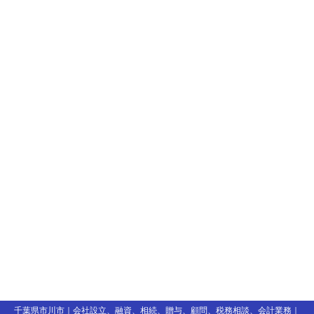
千葉県市川市｜会社設立、融資、相続、贈与、顧問、税務相談、会計業務｜