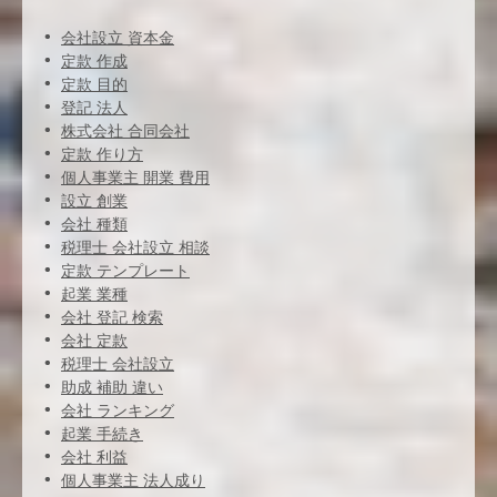
会社設立 資本金
定款 作成
定款 目的
登記 法人
株式会社 合同会社
定款 作り方
個人事業主 開業 費用
設立 創業
会社 種類
税理士 会社設立 相談
定款 テンプレート
起業 業種
会社 登記 検索
会社 定款
税理士 会社設立
助成 補助 違い
会社 ランキング
起業 手続き
会社 利益
個人事業主 法人成り