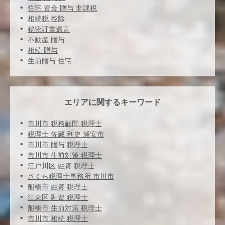
住宅 資金 贈与 非課税
相続税 控除
秘密証書遺言
不動産 贈与
相続 贈与
生前贈与 住宅
エリアに関するキーワード
市川市 税務顧問 税理士
税理士 佐藏 利史 浦安市
市川市 贈与 税理士
市川市 生前対策 税理士
江戸川区 融資 税理士
さくら税理士事務所 市川市
船橋市 融資 税理士
江東区 融資 税理士
船橋市 生前対策 税理士
市川市 相続 税理士