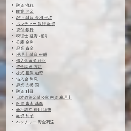
融資 流れ
開業 お金
銀行 融資 金利 平均
ベンチャー 銀行 融資
貸付 銀行
税理士 融資 相談
公庫 金利
起業 資金
税理士 融資 報酬
借入金返済 仕訳
資金調達 方法
株式 担保 融資
借入金 利息
起業 支援 国
融資 科目
日本政策金融公庫 融資 税理士
融資 審査 基準
会社設立 費用 経費
融資 利子
ベンチャー 資金調達