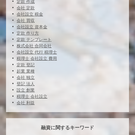
定款 作成
会社 定款
会社設立 税金
会社 買収
会社設立 資本金
定款 作り方
定款 テンプレート
株式会社 合同会社
会社設立 代行 税理士
税理士 会社設立 費用
定款 登記
起業 業種
会社 独立
登記 法人
設立 創業
税理士 会社設立
会社 利益
融資に関するキーワード