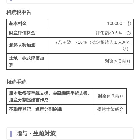
相続税申告
基本料金
100000…①
財産評価料金
評価額×0.5％…②
（①＋②）×10％（法定相続人１人あた
相続人数加算
り）
土地・株式評価加
別途お見積り
算
相続手続
謄本取得等手続支援、金融機関手続支援、
別途お見積り
遺産分割協議書作成
不動産登記、遺産分割協議
提携士業紹介
贈与・生前対策