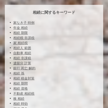
相続に関するキーワード
家なき子 特例
年金 相続
相続 期限
相続税 非課税
家 相続税
相続人 範囲
自動車 相続
相続 非課税
遺留分 計算
銀行 死亡 解約
相続 孫
相続 税金対策
相続 期間
相続 資格
不動産 相続税
株 相続
相続 時効