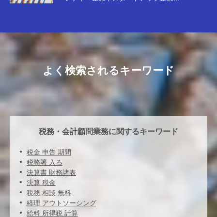
よく検索されるキーワード
税務・会計顧問業務に関するキーワード
税金 申告 期間
税務署 入る
決算書 財務諸表
決算 税金
税務 相談 無料
経理 アウトソーシング
給料 所得税 計算