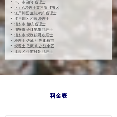
市川市 融資 税理士
さくら税理士事務所 江東区
江戸川区 生前対策 税理士
江戸川区 相続 税理士
浦安市 相続 税理士
浦安市 会計業務 税理士
浦安市 税務顧問 税理士
税理士 佐藏 利史 船橋市
税理士 佐藏 利史 江東区
江東区 生前対策 税理士
料金表