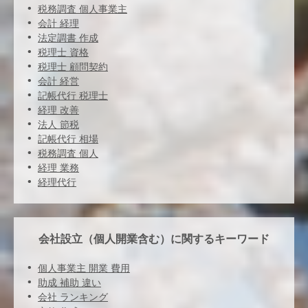
税務調査 個人事業主
会計 経理
法定調書 作成
税理士 資格
税理士 顧問契約
会計 経営
記帳代行 税理士
経理 改善
法人 節税
記帳代行 相場
税務調査 個人
経理 業務
経理代行
会社設立（個人開業含む）に関するキーワード
個人事業主 開業 費用
助成 補助 違い
会社 ランキング