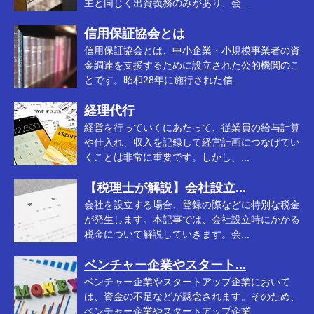
主と同じく出資義務のみがあり、会...
信用保証協会とは
信用保証協会とは、中小企業・小規模事業者の資
金調達を支援するために設立された公的機関のこ
とです。昭和28年に施行された信...
経理代行
経営を行っていくにあたって、従業員の給与計算
や仕入れ、収入を記録して経営計画につなげてい
くことは非常に重要です。しかし、...
【税理士が解説】会社設立...
会社を設立する場合、登録の際などに特別な税金
が発生します。本記事では、会社設立時にかかる
税金について解説していきます。会...
ベンチャー企業やスタート...
ベンチャー企業やスタートアップ企業において
は、資金の不足などが懸念されます。そのため、
ベンチャー企業やスタートアップ企業...