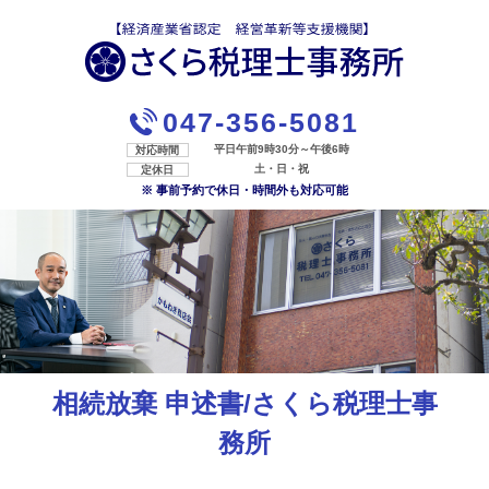
047-356-5081
平日午前9時30分～午後6時
対応時間
土・日・祝
定休日
※ 事前予約で休日・時間外も対応可能
相続放棄 申述書/さくら税理士事
務所