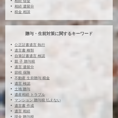
相続 借金
相続 遺留分
税金 相談
贈与・生前対策に関するキーワード
公正証書遺言 執行
遺言書 種類
自筆証書遺言 検認
親 子 贈与税
遺言 遺留分
節税 保険
不動産 生前贈与 税金
遺言 検認
土地 贈与
遺産相続 トラブル
マンション 贈与税 払えない
遺言書 作成
遺言 相続
現金 贈与税