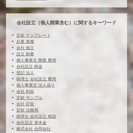
会社設立（個人開業含む）に関するキーワード
定款 テンプレート
起業 業種
会社 独立
設立 創業
個人事業主 開業 費用
会社設立 税金
登記 法人
税理士 会社設立 費用
個人事業主 法人成り
会社 利益
定款 サンプル
会社 定款
定款 法務局
税理士 会社設立 相談
会社設立 資本金
株式会社 合同会社