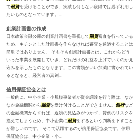
で
融資
を受けることができ、実績も何もない段階では必ず利用し
たいものとなっています。...
創業計画書の作成
日本政策金融公庫の創業計画書を重視して
融資
審査を行っている
ため、キチンとした計画書を作らなければ審査を通過することは
簡単ではありません。 そもそも創業計画書とは、これからどう
いった事業を展開していき、どれだけの利益を上げていくのか見
込みを示したものとなります。この書類がいい加減に書かれてい
るとなると、経営者の真剣...
信用保証協会とは
一般的に、中小企業・小規模事業者が資金調達を行う際は、なか
なか金融機関から
融資
を受け付けることができません。
銀行
など
の金融機関からすれば、返済の見込みがつかず、貸倒のリスクを
抱えてしまうため、中小企業に
融資
をするという判断を下すこと
が難しいのです。 そこで活躍するのが信用保証協会です。信用
保証協会は、中小企業・小...