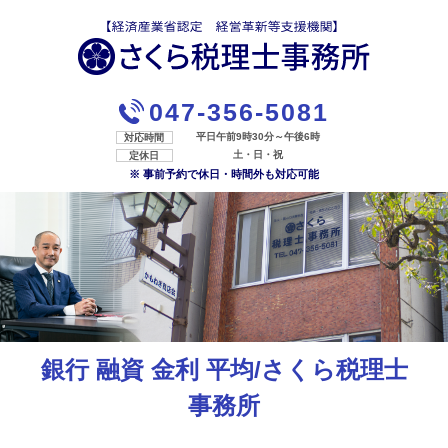
047-356-5081
平日午前9時30分～午後6時
対応時間
土・日・祝
定休日
※ 事前予約で休日・時間外も対応可能
銀行 融資 金利 平均/さくら税理士
事務所