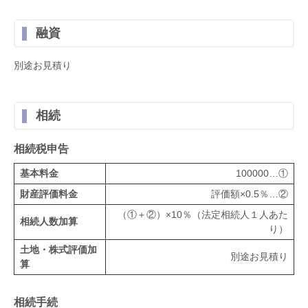
融資
別途お見積り
相続
相続税申告
基本料金
100000…①
財産評価料金
評価額×0.5％…②
（①＋②）×10％（法定相続人１人あた
相続人数加算
り）
土地・株式評価加
別途お見積り
算
相続手続