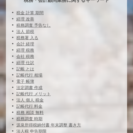
税務・会計顧問業務に関するキーワード
税金 計算 期間
経理 改善
税務調査 予告なし
法人 節税
税務署 入る
会計 経理
経理 税務
会社 税務
経理 仕訳
記帳 とは
記帳代行 相場
電子 帳簿
法定調書 作成
記帳代行 メリット
法人 個人 税金
記帳代行 料金
税務 相談 無料
税務調査 時期
源泉所得税納付書 年末調整 書き方
法人税 申告期限