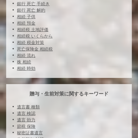
銀行 死亡 手続き
銀行 死亡 解約
相続 子供
相続 預金
相続税 土地評価
相続税 いくらから
相続 税金対策
死亡保険金 相続税
相続 流れ
株 相続
相続 時効
贈与・生前対策に関するキーワード
遺言書 種類
遺言 検認
遺言 効力
節税 保険
秘密証書遺言