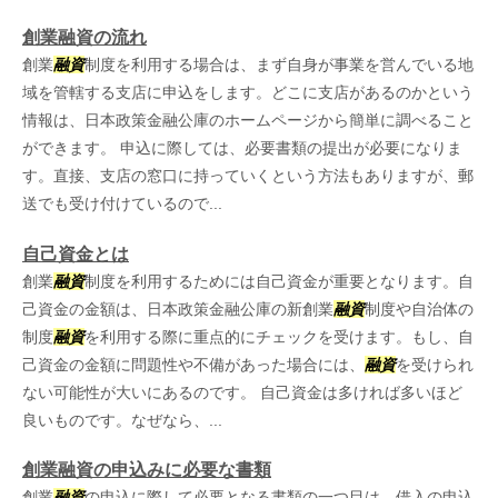
創業融資の流れ
創業
融資
制度を利用する場合は、まず自身が事業を営んでいる地
域を管轄する支店に申込をします。どこに支店があるのかという
情報は、日本政策金融公庫のホームページから簡単に調べること
ができます。 申込に際しては、必要書類の提出が必要になりま
す。直接、支店の窓口に持っていくという方法もありますが、郵
送でも受け付けているので...
自己資金とは
創業
融資
制度を利用するためには自己資金が重要となります。自
己資金の金額は、日本政策金融公庫の新創業
融資
制度や自治体の
制度
融資
を利用する際に重点的にチェックを受けます。もし、自
己資金の金額に問題性や不備があった場合には、
融資
を受けられ
ない可能性が大いにあるのです。 自己資金は多ければ多いほど
良いものです。なぜなら、...
創業融資の申込みに必要な書類
創業
融資
の申込に際して必要となる書類の一つ目は、借入の申込