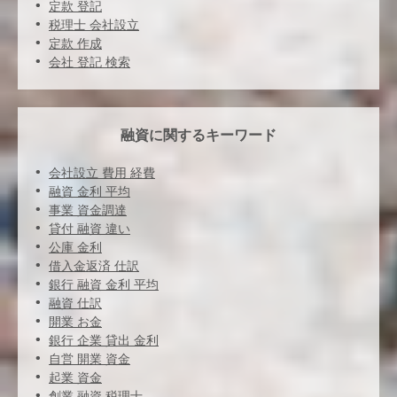
定款 登記
税理士 会社設立
定款 作成
会社 登記 検索
融資に関するキーワード
会社設立 費用 経費
融資 金利 平均
事業 資金調達
貸付 融資 違い
公庫 金利
借入金返済 仕訳
銀行 融資 金利 平均
融資 仕訳
開業 お金
銀行 企業 貸出 金利
自営 開業 資金
起業 資金
創業 融資 税理士