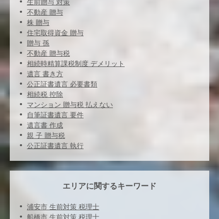
生前贈与 対策
不動産 贈与
株 贈与
住宅取得資金 贈与
贈与 孫
不動産 贈与税
相続時精算課税制度 デメリット
遺言 書き方
公正証書遺言 必要書類
相続税 控除
マンション 贈与税 払えない
自筆証書遺言 要件
遺言書 作成
親 子 贈与税
公正証書遺言 執行
エリアに関するキーワード
浦安市 生前対策 税理士
船橋市 生前対策 税理士