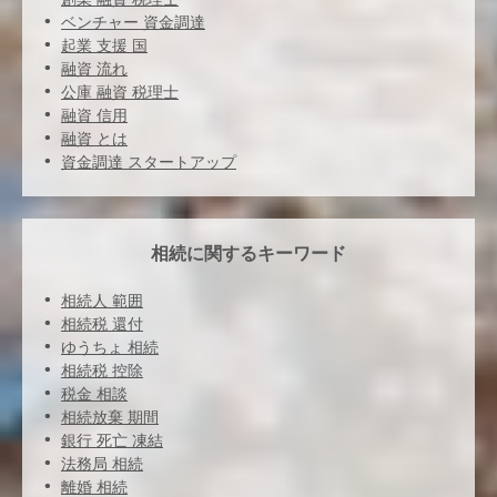
ベンチャー 資金調達
起業 支援 国
融資 流れ
公庫 融資 税理士
融資 信用
融資 とは
資金調達 スタートアップ
相続に関するキーワード
相続人 範囲
相続税 還付
ゆうちょ 相続
相続税 控除
税金 相談
相続放棄 期間
銀行 死亡 凍結
法務局 相続
離婚 相続