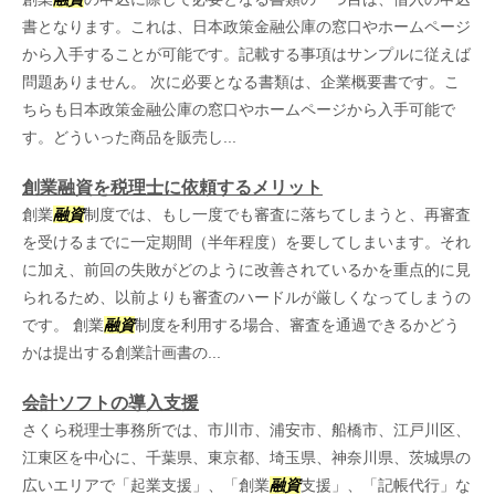
書となります。これは、日本政策金融公庫の窓口やホームページ
から入手することが可能です。記載する事項はサンプルに従えば
問題ありません。 次に必要となる書類は、企業概要書です。こ
ちらも日本政策金融公庫の窓口やホームページから入手可能で
す。どういった商品を販売し...
創業融資を税理士に依頼するメリット
創業
融資
制度では、もし一度でも審査に落ちてしまうと、再審査
を受けるまでに一定期間（半年程度）を要してしまいます。それ
に加え、前回の失敗がどのように改善されているかを重点的に見
られるため、以前よりも審査のハードルが厳しくなってしまうの
です。 創業
融資
制度を利用する場合、審査を通過できるかどう
かは提出する創業計画書の...
会計ソフトの導入支援
さくら税理士事務所では、市川市、浦安市、船橋市、江戸川区、
江東区を中心に、千葉県、東京都、埼玉県、神奈川県、茨城県の
広いエリアで「起業支援」、「創業
融資
支援」、「記帳代行」な