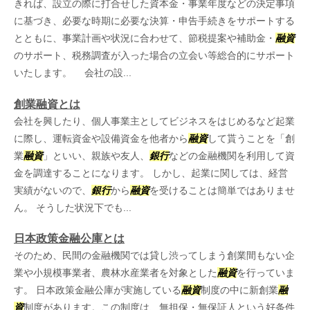
きれば、設立の際に打合せした資本金・事業年度などの決定事項
に基づき、必要な時期に必要な決算・申告手続きをサポートする
とともに、事業計画や状況に合わせて、節税提案や補助金・
融資
のサポート、税務調査が入った場合の立会い等総合的にサポート
いたします。 会社の設...
創業融資とは
会社を興したり、個人事業主としてビジネスをはじめるなど起業
に際し、運転資金や設備資金を他者から
融資
して貰うことを「創
業
融資
」といい、親族や友人、
銀行
などの金融機関を利用して資
金を調達することになります。 しかし、起業に関しては、経営
実績がないので、
銀行
から
融資
を受けることは簡単ではありませ
ん。 そうした状況下でも...
日本政策金融公庫とは
そのため、民間の金融機関では貸し渋ってしまう創業間もない企
業や小規模事業者、農林水産業者を対象とした
融資
を行っていま
す。 日本政策金融公庫が実施している
融資
制度の中に新創業
融
資
制度があります。この制度は、無担保・無保証人という好条件