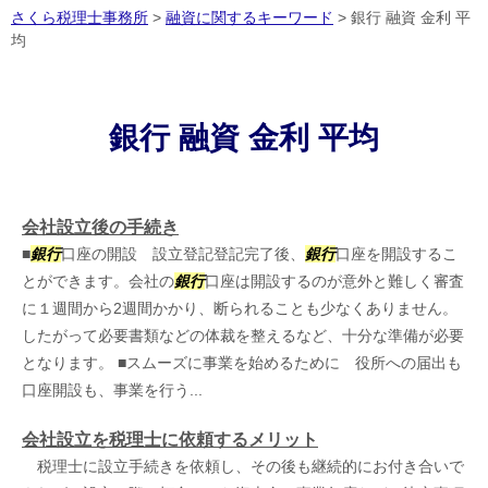
さくら税理士事務所
>
融資に関するキーワード
>
銀行 融資 金利 平
均
銀行 融資 金利 平均
会社設立後の手続き
■
銀行
口座の開設 設立登記登記完了後、
銀行
口座を開設するこ
とができます。会社の
銀行
口座は開設するのが意外と難しく審査
に１週間から2週間かかり、断られることも少なくありません。
したがって必要書類などの体裁を整えるなど、十分な準備が必要
となります。 ■スムーズに事業を始めるために 役所への届出も
口座開設も、事業を行う...
会社設立を税理士に依頼するメリット
税理士に設立手続きを依頼し、その後も継続的にお付き合いで